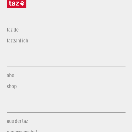
taz.de
taz zahl ich
abo
shop
aus der taz
genossenschaft