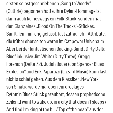
ersten selbstgeschriebenen „Song to Woody“
(Guthrie) begonnen hatte. Ihre Dylan-Hommage ist
dann auch keineswegs ein Folk-Stück, sondern hat
den Glanz eines „Blood On The Tracks“-Stückes.
Sanft, feminin, eng gefasst, fast zutraulich – Attribute,
die früher eher selten waren im Cat power Universum.
Aber bei der fantastischen Backing-Band „Dirty Delta
Blue“ inklusive Jim White (Dirty Three), Gregg
Foreman (Delta 72), Judah Bauer (Jon Spencer Blues
Explosion“ und Erik Paparozzi (Lizzard Music) kann fast
nichts schief gehen. Aus dem Klassiker „New York“
von Sinatra wurde mal eben ein dreckiges
Rythm’n’Blues Stück gezaubert, dessen prophetische
Zeilen „I want to wake up, in a city that doesn’t sleeps /
And find I’m king of the hill / Top of the heap“ aus der