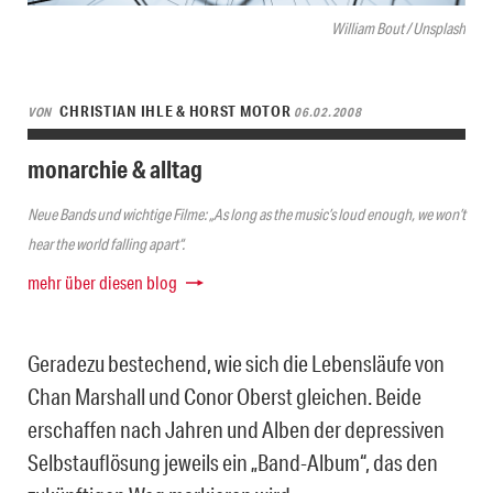
William Bout / Unsplash
CHRISTIAN IHLE & HORST MOTOR
VON
06.02.2008
monarchie & alltag
Neue Bands und wichtige Filme: „As long as the music’s loud enough, we won’t
hear the world falling apart“.
mehr über diesen blog
Geradezu bestechend, wie sich die Lebensläufe von
Chan Marshall und Conor Oberst gleichen. Beide
erschaffen nach Jahren und Alben der depressiven
Selbstauflösung jeweils ein „Band-Album“, das den