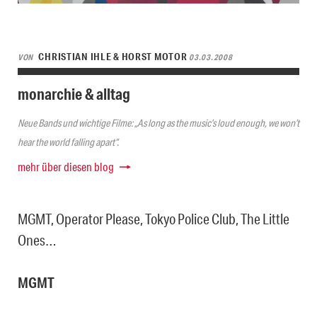
CHRISTIAN IHLE & HORST MOTOR
VON
03.03.2008
monarchie & alltag
Neue Bands und wichtige Filme: „As long as the music’s loud enough, we won’t
hear the world falling apart“.
mehr über diesen blog
MGMT, Operator Please, Tokyo Police Club, The Little
Ones…
MGMT