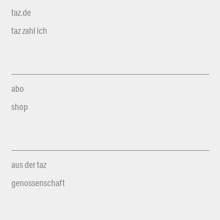
taz.de
taz zahl ich
abo
shop
aus der taz
genossenschaft