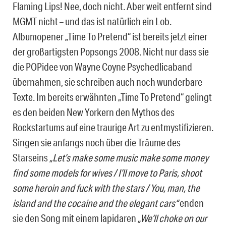
Flaming Lips! Nee, doch nicht. Aber weit entfernt sind
MGMT nicht – und das ist natürlich ein Lob.
Albumopener „Time To Pretend“ ist bereits jetzt einer
der großartigsten Popsongs 2008. Nicht nur dass sie
die POPidee von Wayne Coyne Psychedlicaband
übernahmen, sie schreiben auch noch wunderbare
Texte. Im bereits erwähnten „Time To Pretend“ gelingt
es den beiden New Yorkern den Mythos des
Rockstartums auf eine traurige Art zu entmystifizieren.
Singen sie anfangs noch über die Träume des
Starseins
„Let’s make some music make some money
find some models for wives / I’ll move to Paris, shoot
some heroin and fuck with the stars / You, man, the
island and the cocaine and the elegant cars“
enden
sie den Song mit einem lapidaren
„We’ll choke on our