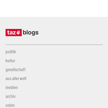
politik
kultur
gesellschaft
aus aller welt
medien
archiv
osten