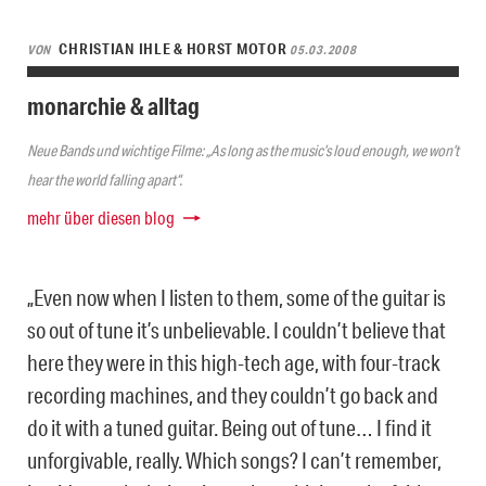
CHRISTIAN IHLE & HORST MOTOR
VON
05.03.2008
monarchie & alltag
Neue Bands und wichtige Filme: „As long as the music’s loud enough, we won’t
hear the world falling apart“.
mehr über diesen blog
„Even now when I listen to them, some of the guitar is
so out of tune it’s unbelievable. I couldn’t believe that
here they were in this high-tech age, with four-track
recording machines, and they couldn’t go back and
do it with a tuned guitar. Being out of tune… I find it
unforgivable, really. Which songs? I can’t remember,