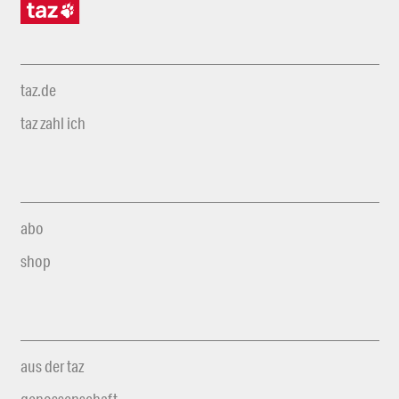
taz.de
taz zahl ich
abo
shop
aus der taz