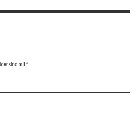
lder sind mit
*