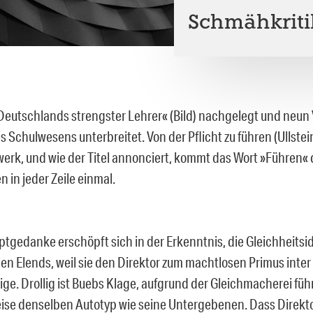
Schmähkritik
Deutschlands strengster Lehrer« (Bild) nachgelegt und neun 
 Schulwesens unterbreitet. Von der Pflicht zu führen (Ullstei
erk, und wie der Titel annonciert, kommt das Wort »Führen« d
en in jeder Zeile einmal.
tgedanke erschöpft sich in der Erkenntnis, die Gleichheitsid
len Elends, weil sie den Direktor zum machtlosen Primus inter
ge. Drollig ist Buebs Klage, aufgrund der Gleichmacherei führ
ise denselben Autotyp wie seine Untergebenen. Dass Direkt