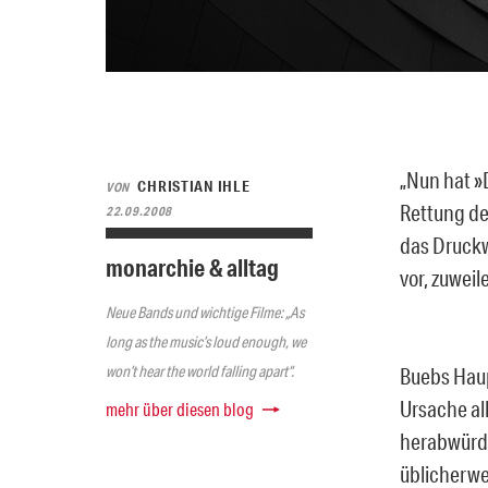
„Nun hat »
CHRISTIAN IHLE
VON
Rettung des
22.09.2008
das Druckw
monarchie & alltag
vor, zuweil
Neue Bands und wichtige Filme: „As
long as the music’s loud enough, we
won’t hear the world falling apart“.
Buebs Haup
Ursache al
mehr über diesen blog
herabwürdi
üblicherwe