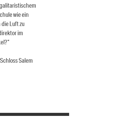
galitaristischem
chule wie ein
die Luft zu
irektor im
el?“
 Schloss Salem