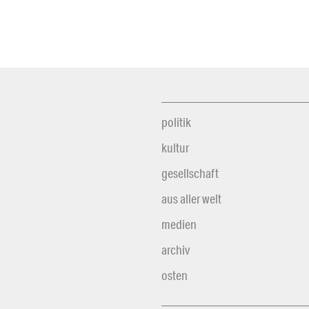
politik
kultur
gesellschaft
aus aller welt
medien
archiv
osten