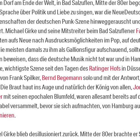
em Dorf am Ende der Welt, in Bad Salzuflen, Mitte der 80er be
Sprache über Politik und Liebe zu singen, war die NeueDeuts
genschaften der deutschen Punk-Szene hinweggerauscht und 
rt. Michael Girke und seine Mitstreiter beim Bad Salzuflener
F
ten aufs Neue nach Ausdrucksmöglichkeiten im Pop, auf deu
ie meisten damals zu ihm als Gallionsfigur aufschauend, sollt
n beweisen, dass die deutsche Musik nicht tot war und in Ha
e, wichtigste Szene seit den Tagen des
Ratinger Hofs
in Düsse
von Frank Spilker,
Bernd Begemann
solo und mit der Antwort
 Die Braut haut ins Auge und natürlich der König von allen,
Jo
r
mit seinen epochalen Blumfeld, waren allesamt bereits auf 
abel versammelt, bevor sie sich aufmachten, von Hamburg a
inieren
.
 Girke blieb desillusioniert zurück. Mitte der 80er brachte er 