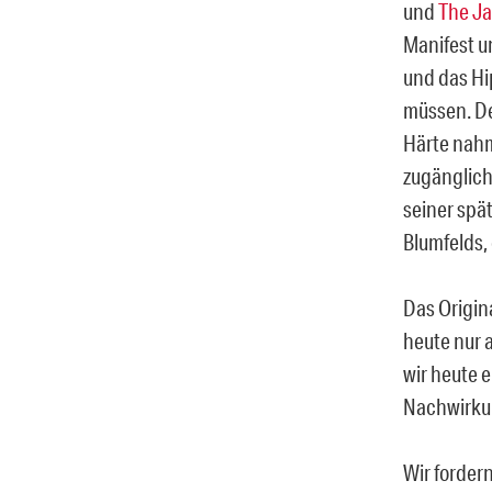
und
The J
Manifest u
und das Hi
müssen. D
Härte nahm
zugänglich
seiner spä
Blumfelds,
Das Origin
heute nur a
wir heute e
Nachwirku
Wir forder