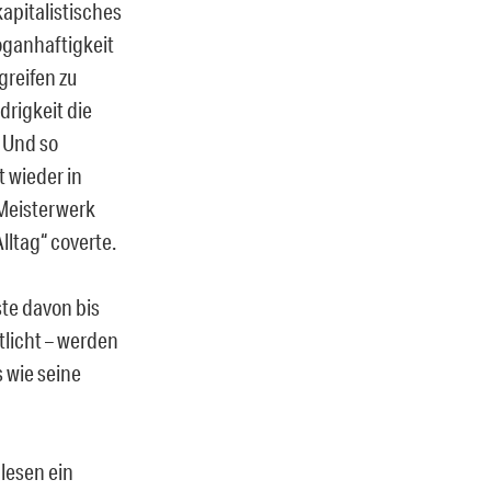
kapitalistisches
oganhaftigkeit
greifen zu
drigkeit die
 Und so
t wieder in
-Meisterwerk
lltag“ coverte.
ste davon bis
ntlicht – werden
s wie seine
 lesen ein