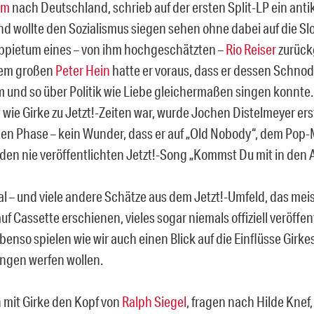
am
nach Deutschland, schrieb auf der ersten Split-LP ein anti
nd wollte den Sozialismus siegen sehen ohne dabei auf die Sl
ppietum eines – von ihm hochgeschätzten –
Rio Reiser
zurück
em großen
Peter Hein
hatte er voraus, dass er dessen Schnod
 und so über Politik wie Liebe gleichermaßen singen konnte.
 wie Girke zu Jetzt!-Zeiten war, wurde Jochen Distelmeyer ers
ten Phase – kein Wunder, dass er auf „Old Nobody“, dem Pop
 den nie veröffentlichten Jetzt!-Song „Kommst Du mit in den A
al – und viele andere Schätze aus dem Jetzt!-Umfeld, das mei
uf Cassette erschienen, vieles sogar niemals offiziell veröffe
benso spielen wie wir auch einen Blick auf die Einflüsse Girke
ngen werfen wollen.
n mit Girke den Kopf von
Ralph Siegel
, fragen nach Hilde Knef,