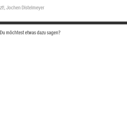
zt!
,
Jochen Distelmeyer
a. Du möchtest etwas dazu sagen?