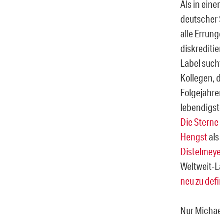
Als in ein
deutscher 
alle Errun
diskreditie
Label such
Kollegen, d
Folgejahre
lebendigst
Die Sterne
Hengst
als
Distelmeye
Weltweit-L
neu zu def
Nur Michael