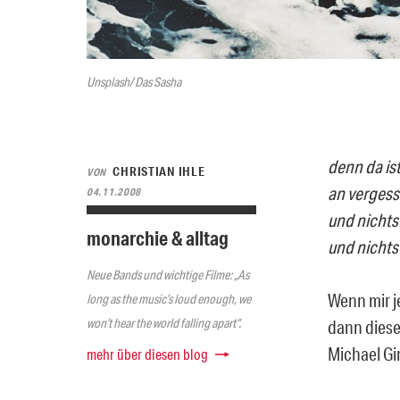
Unsplash/ Das Sasha
denn da ist
CHRISTIAN IHLE
VON
an vergess
04.11.2008
und nichts 
monarchie & alltag
und nichts
Neue Bands und wichtige Filme: „As
Wenn mir j
long as the music’s loud enough, we
won’t hear the world falling apart“.
dann diese.
Michael Gi
mehr über diesen blog