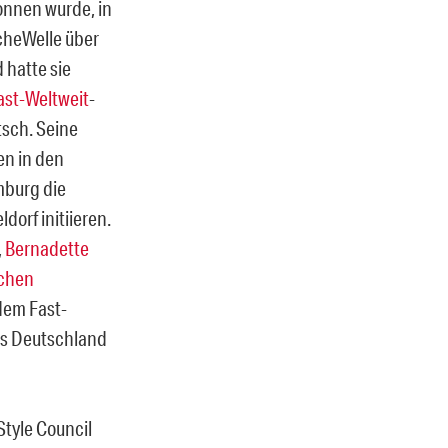
gonnen wurde, in
cheWelle über
hatte sie
ast-Weltweit
-
tsch. Seine
en in den
mburg die
ldorf initiieren.
,
Bernadette
chen
dem Fast-
us Deutschland
Style Council