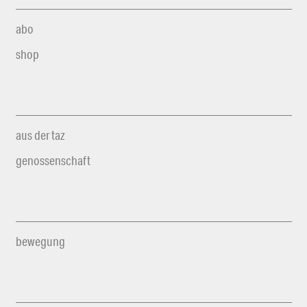
abo
shop
aus der taz
genossenschaft
bewegung