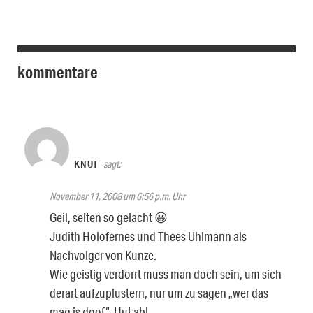
kommentare
KNUT
sagt:
November 11, 2008 um 6:56 p.m. Uhr
Geil, selten so gelacht 😀
Judith Holofernes und Thees Uhlmann als
Nachvolger von Kunze.
Wie geistig verdorrt muss man doch sein, um sich
derart aufzuplustern, nur um zu sagen „wer das
mag is doof“. Hut ab!