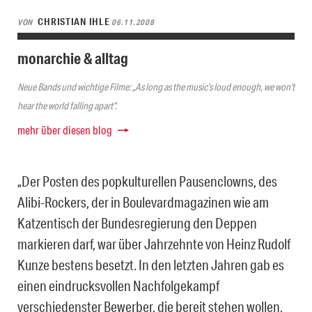
CHRISTIAN IHLE
VON
06.11.2008
monarchie & alltag
Neue Bands und wichtige Filme: „As long as the music’s loud enough, we won’t
hear the world falling apart“.
mehr über diesen blog
„Der Posten des popkulturellen Pausenclowns, des
Alibi-Rockers, der in Boulevardmagazinen wie am
Katzentisch der Bundesregierung den Deppen
markieren darf, war über Jahrzehnte von Heinz Rudolf
Kunze bestens besetzt. In den letzten Jahren gab es
einen eindrucksvollen Nachfolgekampf
verschiedenster Bewerber, die bereit stehen wollen,