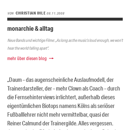
CHRISTIAN IHLE
VON
08.11.2008
monarchie & alltag
Neue Bands und wichtige Filme: „As long as the music’s loud enough, we won’t
hear the world falling apart“.
mehr über diesen blog
„Daum – das augenscheinliche Auslaufmodell, der
Trainerdarsteller, der – mehr Clown als Coach – durch
die Fernsehinterviews irrlichtert, außerhalb dieses
eigentümlichen Biotops namens Kölns als seriöser
Fußballlehrer nicht mehr vermittelbar, quasi der
Reiner Calmund der Trainergilde. Alles vergessen.