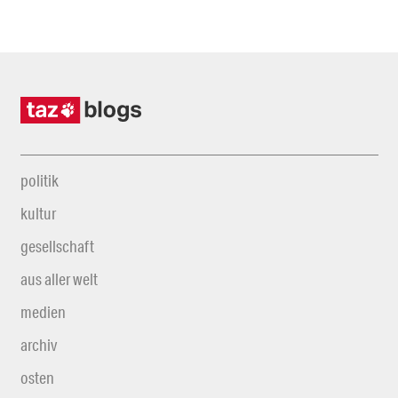
politik
kultur
gesellschaft
aus aller welt
medien
archiv
osten