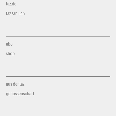
taz.de
taz zahl ich
abo
shop
aus der taz
genossenschaft