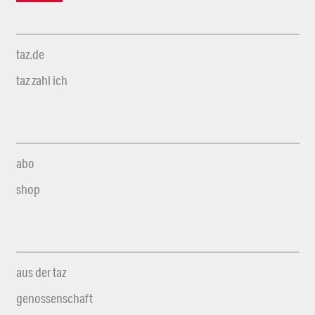
taz.de
taz zahl ich
abo
shop
aus der taz
genossenschaft