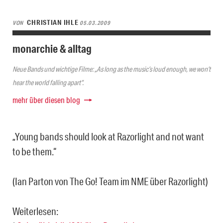
CHRISTIAN IHLE
VON
05.03.2009
monarchie & alltag
Neue Bands und wichtige Filme: „As long as the music’s loud enough, we won’t
hear the world falling apart“.
mehr über diesen blog
„Young bands should look at Razorlight and not want
to be them.“
(Ian Parton von The Go! Team im NME über Razorlight)
Weiterlesen: