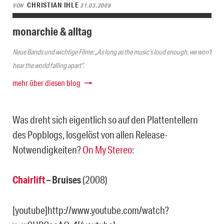
CHRISTIAN IHLE
VON
31.03.2009
monarchie & alltag
Neue Bands und wichtige Filme: „As long as the music’s loud enough, we won’t
hear the world falling apart“.
mehr über diesen blog
Was dreht sich eigentlich so auf den Plattentellern
des Popblogs, losgelöst von allen Release-
Notwendigkeiten?
On My Stereo
:
Chairlift
– Bruises
(2008)
[youtube]http://www.youtube.com/watch?