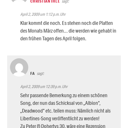
CHRISTIAN IHLE
sagt:
April 2, 2009 um 1:12 p.m. Uhr
Klar kommt die noch. Es stehen noch die Platten
des Monats März offen… die werden wie gehabt in
den frühen Tagen des April folgen.
FA
sagt:
April 2, 2009 um 12:39 p.m. Uhr
Sehr passende Bemerkung zu einem schönen
Song, der nun das Schicksal von „Albion“,
„Deadwood“ etc. teilen muss: Nämlich nicht als
Libertines-Song veröffentlicht zu werden!
Zu Peter (!) Dohertys 30. wäre eine Rezension