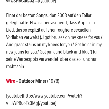
v=w8HRCacAQ-4[/youtube]
Einer der besten Songs, den 2008 auf den Teller
gelegt hatte. Etwas überraschend, dass Apple ein
Lied, das so explizit auf eher roughere sexuellen
Vorlieben verweist („I got bruises on my knees for you /
And grass stains on my knees for you / Got holes in my
new jeans for you / Got pink and black and blue“) für
seine Werbespots verwendet, aber das soll uns nur
recht sein.
Wire
– Outdoor Miner
(1978)
[youtube]http://www.youtube.com/watch?
v=JWPBuoFs3Mg[/youtube]