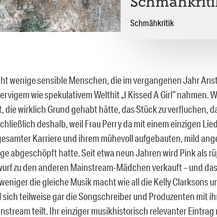
Schmähkritik
Schmähkritik
icht wenige sensible Menschen, die im vergangenen Jahr Ans
nervigem wie spekulativem Welthit „I Kissed A Girl“ nahmen. 
, die wirklich Grund gehabt hätte, das Stück zu verfluchen, d
schließlich deshalb, weil Frau Perry da mit einem einzigen Li
gesamter Karriere und ihrem mühevoll aufgebauten, mild an
e abgeschöpft hatte. Seit etwa neun Jahren wird Pink als rü
rf zu den anderen Mainstream-Mädchen verkauft – und das,
weniger die gleiche Musik macht wie all die Kelly Clarksons u
 sich teilweise gar die Songschreiber und Produzenten mit 
stream teilt. Ihr einziger musikhistorisch relevanter Eintrag