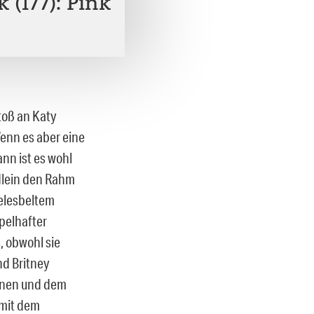
 (177): Pink
toß an Katy
Wenn es aber eine
ann ist es wohl
edlein den Rahm
gelesbeltem
pelhafter
 obwohl sie
nd Britney
ihnen und dem
 mit dem