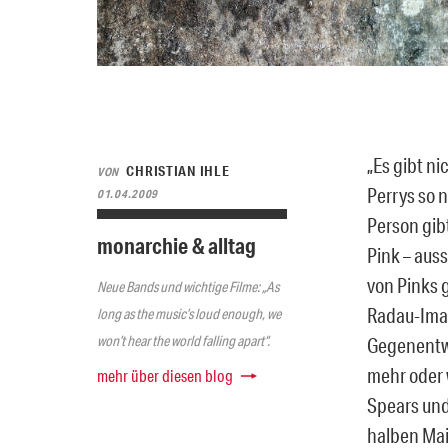
„Es gibt n
CHRISTIAN IHLE
VON
Perrys so 
01.04.2009
Person gibt
monarchie & alltag
Pink – aus
von Pinks 
Neue Bands und wichtige Filme: „As
Radau-Imag
long as the music’s loud enough, we
won’t hear the world falling apart“.
Gegenentwu
mehr oder 
mehr über diesen blog
Spears und
halben Main