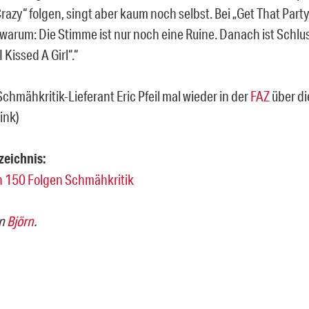
razy“ folgen, singt aber kaum noch selbst. Bei „Get That Part
warum: Die Stimme ist nur noch eine Ruine. Danach ist Schlu
I Kissed A Girl“.“
Schmähkritik-Lieferant Eric Pfeil mal wieder in der
FAZ
über di
ink)
zeichnis:
n 150 Folgen Schmähkritik
an
Björn
.