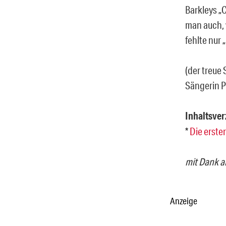
Barkleys „C
man auch, 
fehlte nur „
(der treue 
Sängerin P
Inhaltsver
*
Die erste
mit Dank 
Anzeige