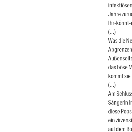
infektiöse
Jahre zurüc
Ihr-könnt-
(…)
Was die Ne
Abgrenzen 
Außenseite
das böse M
kommt sie 
(…)
Am Schluss
Sängerin i
diese Pops
ein zirzen
auf dem B