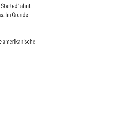
y Started“ ahnt
ss. Im Grunde
e amerikanische