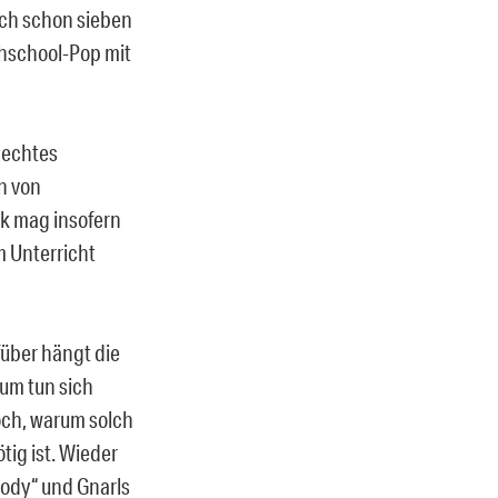
uch schon sieben
ighschool-Pop mit
 echtes
n von
nk mag insofern
m Unterricht
über hängt die
um tun sich
och, warum solch
tig ist. Wieder
ody“ und Gnarls