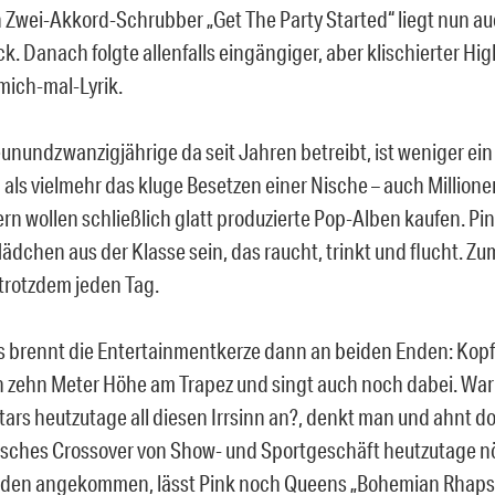
n Zwei-Akkord-Schrubber „Get The Party Started“ liegt nun a
k. Danach folgte allenfalls eingängiger, aber klischierter H
mich-mal-Lyrik.
unundzwanzigjährige da seit Jahren betreibt, ist weniger ein
als vielmehr das kluge Besetzen einer Nische – auch Millione
rn wollen schließlich glatt produzierte Pop-Alben kaufen. Pi
ädchen aus der Klasse sein, das raucht, trinkt und flucht. Zu
trotzdem jeden Tag.
 brennt die Entertainmentkerze dann an beiden Enden: Kopf
n zehn Meter Höhe am Trapez und singt auch noch dabei. War
tars heutzutage all diesen Irrsinn an?, denkt man und ahnt d
sisches Crossover von Show- und Sportgeschäft heutzutage nö
oden angekommen, lässt Pink noch Queens „Bohemian Rhaps