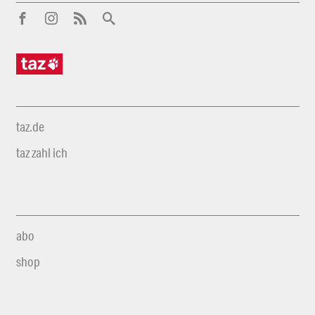
taz.de
taz zahl ich
abo
shop