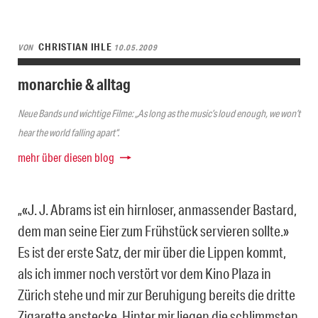
CHRISTIAN IHLE
VON
10.05.2009
monarchie & alltag
Neue Bands und wichtige Filme: „As long as the music’s loud enough, we won’t
hear the world falling apart“.
mehr über diesen blog
„«J. J. Abrams ist ein hirnloser, anmassender Bastard,
dem man seine Eier zum Frühstück servieren sollte.»
Es ist der erste Satz, der mir über die Lippen kommt,
als ich immer noch verstört vor dem Kino Plaza in
Zürich stehe und mir zur Beruhigung bereits die dritte
Zigarette anstecke. Hinter mir liegen die schlimmsten