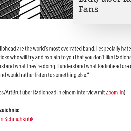
Fans
diohead are the world’s most overrated band. I especially hate 
ricks who will try and explain to you that you don’t like Radi
rstand what they’re doing. I understand what Radiohead are do
and would rather listen to something else.“
os/ArtBrut über Radiohead in einem Interview mit
Zoom-In
)
zeichnis:
en Schmähkritik