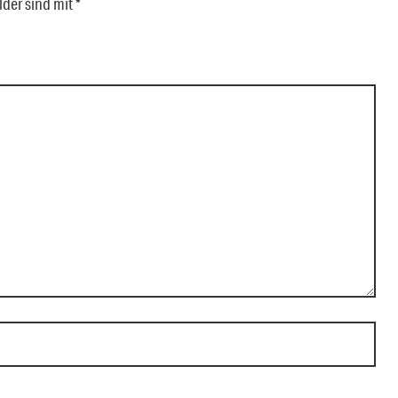
lder sind mit
*