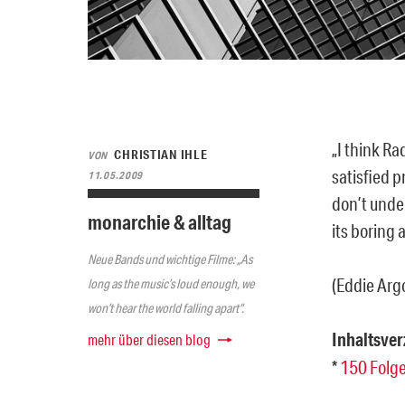
„I think Ra
CHRISTIAN IHLE
VON
satisfied p
11.05.2009
don’t unde
monarchie & alltag
its boring 
Neue Bands und wichtige Filme: „As
(Eddie Arg
long as the music’s loud enough, we
won’t hear the world falling apart“.
Inhaltsver
mehr über diesen blog
*
150 Folg