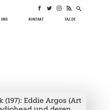
 UNS
KONTAKT
TAZ.DE
 (197): Eddie Argos (Art
Radiohead und deren