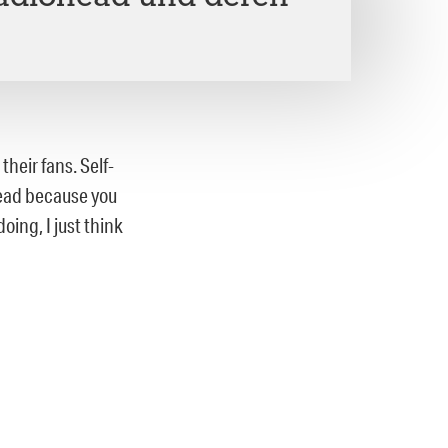
their fans. Self-
ohead because you
ing, I just think