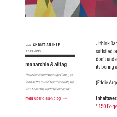
„I think Ra
CHRISTIAN IHLE
VON
satisfied p
11.05.2009
don’t unde
monarchie & alltag
its boring 
Neue Bands und wichtige Filme: „As
(Eddie Arg
long as the music’s loud enough, we
won’t hear the world falling apart“.
Inhaltsver
mehr über diesen blog
*
150 Folg