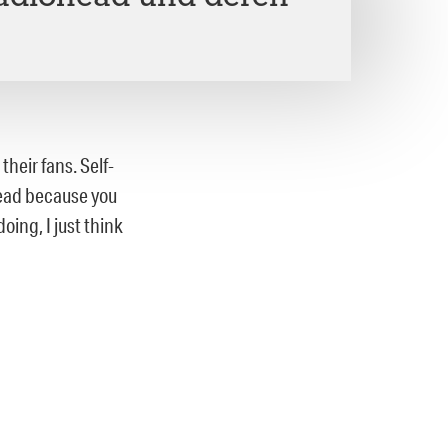
their fans. Self-
ohead because you
ing, I just think