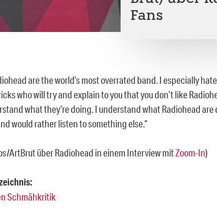
Fans
diohead are the world’s most overrated band. I especially hate 
ricks who will try and explain to you that you don’t like Radi
rstand what they’re doing. I understand what Radiohead are do
and would rather listen to something else.“
os/ArtBrut über Radiohead in einem Interview mit
Zoom-In
)
zeichnis:
en Schmähkritik