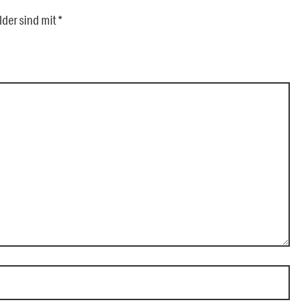
lder sind mit
*