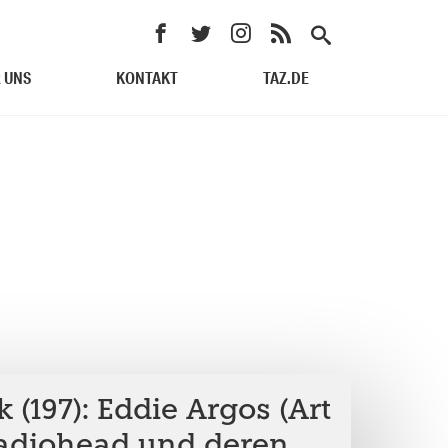
 UNS
KONTAKT
TAZ.DE
 (197): Eddie Argos (Art
Radiohead und deren