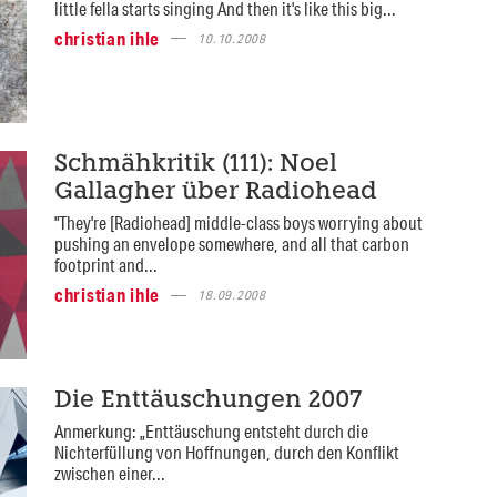
little fella starts singing And then it's like this big...
christian ihle
10.10.2008
Schmähkritik (111): Noel
Gallagher über Radiohead
"They're [Radiohead] middle-class boys worrying about
pushing an envelope somewhere, and all that carbon
footprint and...
christian ihle
18.09.2008
Die Enttäuschungen 2007
Anmerkung: „Enttäuschung entsteht durch die
Nichterfüllung von Hoffnungen, durch den Konflikt
zwischen einer...