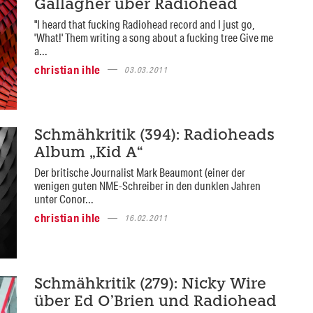
Gallagher über Radiohead
"I heard that fucking Radiohead record and I just go,
'What!' Them writing a song about a fucking tree Give me
a...
christian ihle
03.03.2011
Schmähkritik (394): Radioheads
Album „Kid A“
Der britische Journalist Mark Beaumont (einer der
wenigen guten NME-Schreiber in den dunklen Jahren
unter Conor...
christian ihle
16.02.2011
Schmähkritik (279): Nicky Wire
über Ed O’Brien und Radiohead