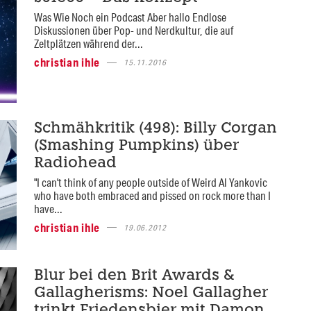
Was Wie Noch ein Podcast Aber hallo Endlose
Diskussionen über Pop- und Nerdkultur, die auf
Zeltplätzen während der...
christian ihle
15.11.2016
Schmähkritik (498): Billy Corgan
(Smashing Pumpkins) über
Radiohead
"I can't think of any people outside of Weird Al Yankovic
who have both embraced and pissed on rock more than I
have...
christian ihle
19.06.2012
Blur bei den Brit Awards &
Gallagherisms: Noel Gallagher
trinkt Friedensbier mit Damon