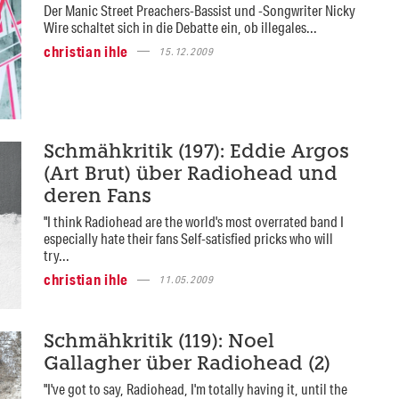
Der Manic Street Preachers-Bassist und -Songwriter Nicky
Wire schaltet sich in die Debatte ein, ob illegales...
christian ihle
15.12.2009
Schmähkritik (197): Eddie Argos
(Art Brut) über Radiohead und
deren Fans
"I think Radiohead are the world's most overrated band I
especially hate their fans Self-satisfied pricks who will
try...
christian ihle
11.05.2009
Schmähkritik (119): Noel
Gallagher über Radiohead (2)
"I've got to say, Radiohead, I'm totally having it, until the