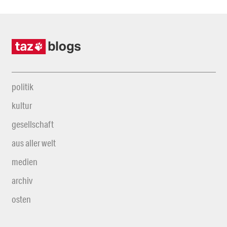
politik
kultur
gesellschaft
aus aller welt
medien
archiv
osten