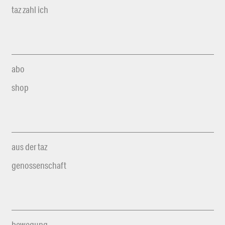
taz zahl ich
abo
shop
aus der taz
genossenschaft
bewegung