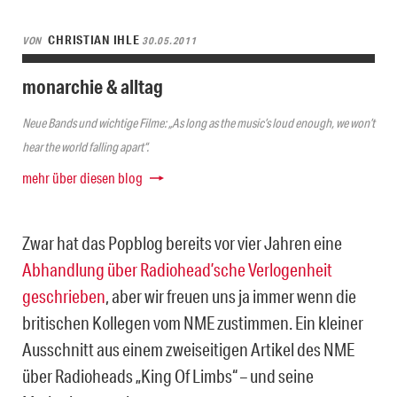
CHRISTIAN IHLE
VON
30.05.2011
monarchie & alltag
Neue Bands und wichtige Filme: „As long as the music’s loud enough, we won’t
hear the world falling apart“.
mehr über diesen blog
Zwar hat das Popblog bereits vor vier Jahren eine
Abhandlung über Radiohead’sche Verlogenheit
geschrieben
, aber wir freuen uns ja immer wenn die
britischen Kollegen vom NME zustimmen. Ein kleiner
Ausschnitt aus einem zweiseitigen Artikel des NME
über Radioheads „King Of Limbs“ – und seine