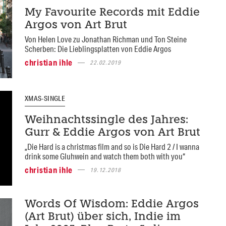
My Favourite Records mit Eddie
Argos von Art Brut
Von Helen Love zu Jonathan Richman und Ton Steine
Scherben: Die Lieblingsplatten von Eddie Argos
christian ihle
22.02.2019
XMAS-SINGLE
Weihnachtssingle des Jahres:
Gurr & Eddie Argos von Art Brut
„Die Hard is a christmas film and so is Die Hard 2 / I wanna
drink some Gluhwein and watch them both with you“
christian ihle
19.12.2018
Words Of Wisdom: Eddie Argos
(Art Brut) über sich, Indie im