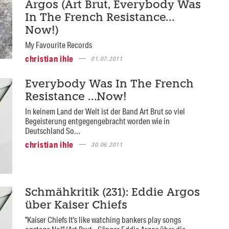
Argos (Art Brut, Everybody Was
In The French Resistance…
Now!)
My Favourite Records
christian ihle
01.07.2011
Everybody Was In The French
Resistance …Now!
In keinem Land der Welt ist der Band Art Brut so viel
Begeisterung entgegengebracht worden wie in
Deutschland So...
christian ihle
30.06.2011
Schmähkritik (231): Eddie Argos
über Kaiser Chiefs
"Kaiser Chiefs It's like watching bankers play songs