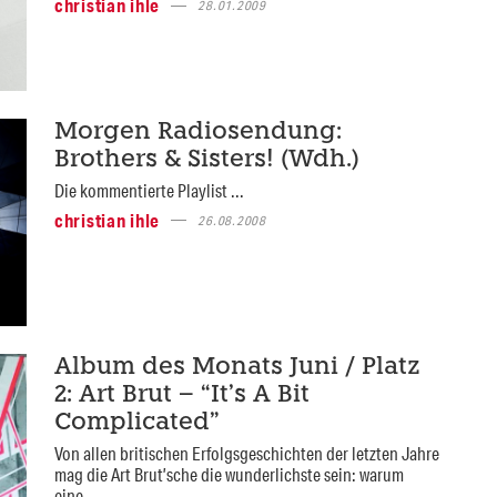
christian ihle
28.01.2009
Morgen Radiosendung:
Brothers & Sisters! (Wdh.)
Die kommentierte Playlist ...
christian ihle
26.08.2008
Album des Monats Juni / Platz
2: Art Brut – “It’s A Bit
Complicated”
Von allen britischen Erfolgsgeschichten der letzten Jahre
mag die Art Brut’sche die wunderlichste sein: warum
eine...