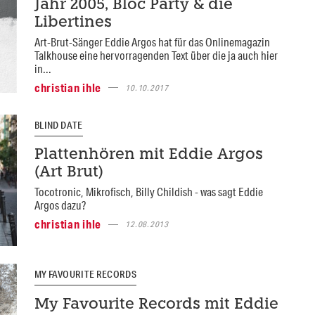
Jahr 2005, Bloc Party & die
Libertines
Art-Brut-Sänger Eddie Argos hat für das Onlinemagazin
Talkhouse eine hervorragenden Text über die ja auch hier
in...
christian ihle
10.10.2017
BLIND DATE
Plattenhören mit Eddie Argos
(Art Brut)
Tocotronic, Mikrofisch, Billy Childish - was sagt Eddie
Argos dazu?
christian ihle
12.08.2013
MY FAVOURITE RECORDS
My Favourite Records mit Eddie