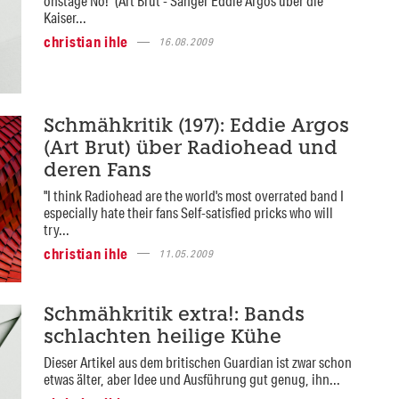
onstage No!" (Art Brut - Sänger Eddie Argos über die
Kaiser...
christian ihle
16.08.2009
Schmähkritik (197): Eddie Argos
(Art Brut) über Radiohead und
deren Fans
"I think Radiohead are the world's most overrated band I
especially hate their fans Self-satisfied pricks who will
try...
christian ihle
11.05.2009
Schmähkritik extra!: Bands
schlachten heilige Kühe
Dieser Artikel aus dem britischen Guardian ist zwar schon
etwas älter, aber Idee und Ausführung gut genug, ihn...