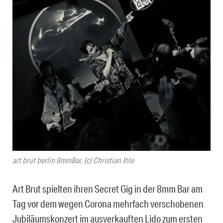
art brut berlin 8mmBar, (c) Christian Ihle
Art Brut spielten ihren Secret Gig in der 8mm Bar am
Tag vor dem wegen Corona mehrfach verschobenen
Jubiläumskonzert im ausverkauften Lido zum ersten