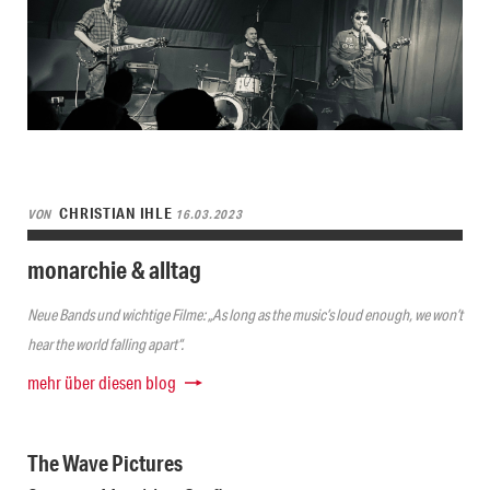
CHRISTIAN IHLE
VON
16.03.2023
monarchie & alltag
Neue Bands und wichtige Filme: „As long as the music’s loud enough, we won’t
hear the world falling apart“.
mehr über diesen blog
The Wave Pictures