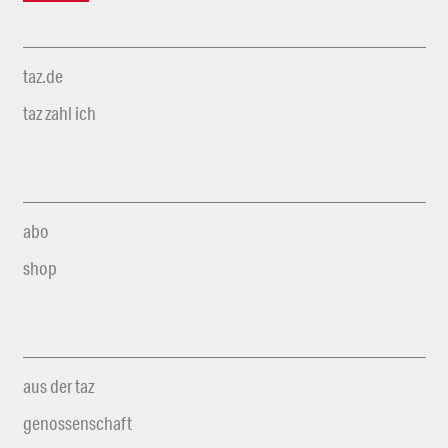
taz.de
taz zahl ich
abo
shop
aus der taz
genossenschaft