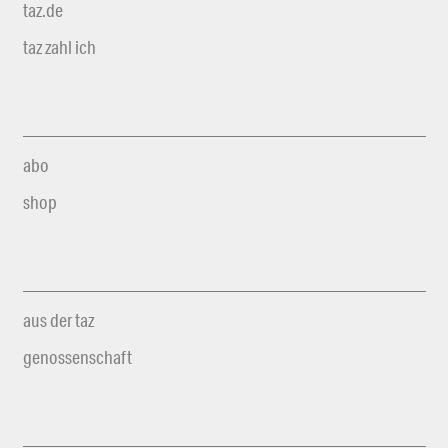
taz.de
taz zahl ich
abo
shop
aus der taz
genossenschaft