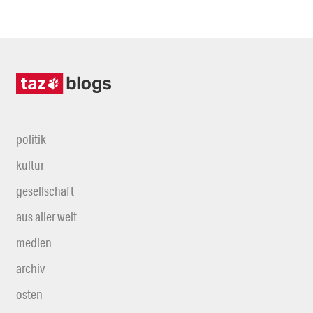
politik
kultur
gesellschaft
aus aller welt
medien
archiv
osten