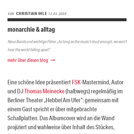
CHRISTIAN IHLE
VON
12.05.2009
monarchie & alltag
Neue Bands und wichtige Filme: „As long as the music’s loud enough, we won’t
hear the world falling apart“.
mehr über diesen blog
Eine schöne Idee präsentiert
FSK
-Mastermind, Autor
und DJ
Thomas Meinecke
(halbwegs) regelmäßig im
Berliner Theater „Hebbel Am Ufer“: gemeinsam mit
einem Gast spricht er über mitgebrachte
Schallplatten. Das Albumcover wird an die Wand
projiziert und wahlweise über Inhalt des Stückes,