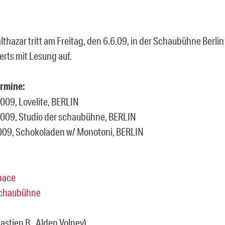
lthazar tritt am Freitag, den 6.6.09, in der Schaubühne Berli
erts mit Lesung auf.
ermine:
2009, Lovelite, BERLIN
 2009, Studio der schaubühne, BERLIN
 2009, Schokoladen w/ Monotoni, BERLIN
pace
 Schaubühne
astien B., Alden Volney)