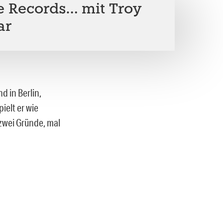
e Records… mit Troy
ar
 in Berlin,
ielt er wie
 zwei Gründe, mal