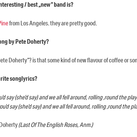
nteresting / best „new“ band is?
Pine
from Los Angeles. they are pretty good.
ong by Pete Doherty?
ete Doherty“? is that some kind of new flavour of coffee or s
rite songlyrics?
’d say (she’d say) and we all fell around, rolling ‚round the pl
u’d say (she’d say) and we all fell around, rolling ‚round the p
 Doherty
(Last Of The English Roses, Anm.)