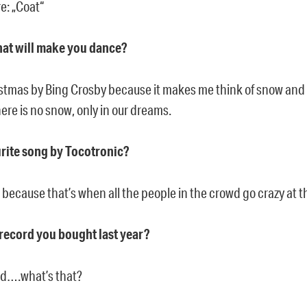
e: „Coat“
hat will make you dance?
stmas by Bing Crosby because it makes me think of snow and 
here is no snow, only in our dreams.
rite song by Tocotronic?
 because that’s when all the people in the crowd go crazy at t
record you bought last year?
rd….what’s that?