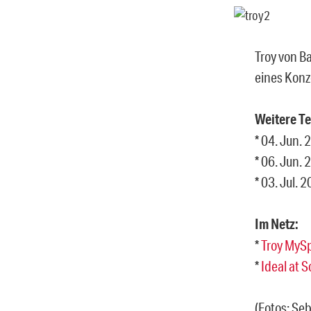
Troy von Ba
eines Konz
Weitere T
* 04. Jun. 
* 06. Jun.
* 03. Jul.
Im Netz:
*
Troy MyS
*
Ideal at
(Fotos: Seb