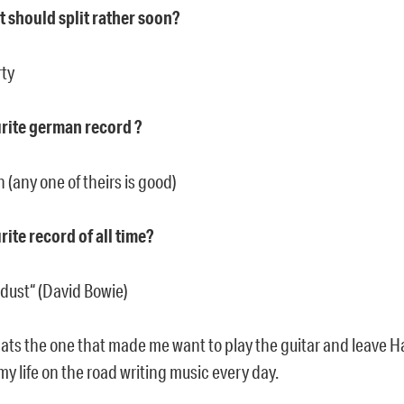
t should split rather soon?
ty
rite german record ?
n (any one of theirs is good)
rite record of all time?
rdust“ (David Bowie)
ats the one that made me want to play the guitar and leave 
 my life on the road writing music every day.