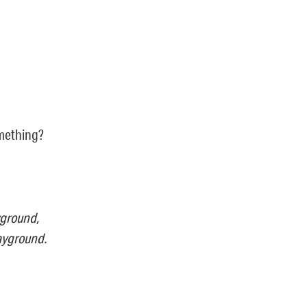
omething?
ayground,
layground.