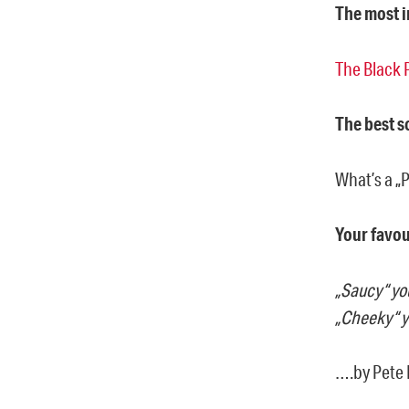
The most i
The Black 
The best s
What’s a „P
Your favou
„Saucy“ you
„Cheeky“ yo
….by Pete