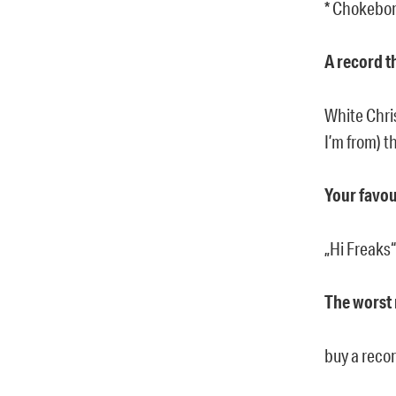
* Chokebor
A record t
White Chri
I’m from) t
Your favou
„Hi Freaks“
The worst 
buy a reco