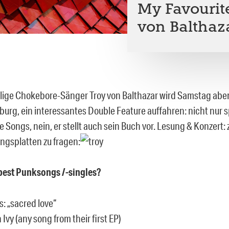
My Favourit
von Balthaz
ige Chokebore-Sänger Troy von Balthazar wird Samstag abend
urg, ein interessantes Double Feature auffahren: nicht nur sp
e Songs, nein, er stellt auch sein Buch vor. Lesung & Konzert:
ingsplatten zu fragen:
best Punksongs /-singles?
s: „sacred love“
 Ivy (any song from their first EP)