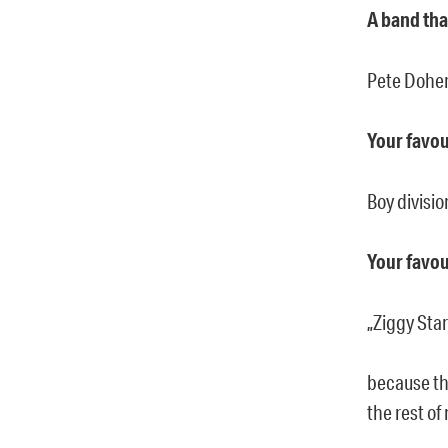
A band tha
Pete Doher
Your favou
Boy divisio
Your favou
„Ziggy Sta
because th
the rest of