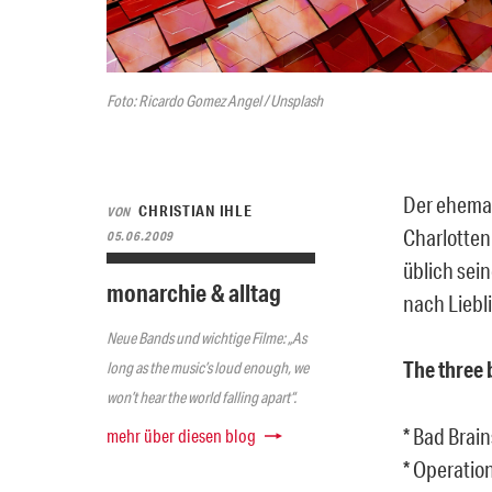
Foto: Ricardo Gomez Angel / Unsplash
Der ehemal
CHRISTIAN IHLE
VON
Charlottenb
05.06.2009
üblich sein
monarchie & alltag
nach Liebl
Neue Bands und wichtige Filme: „As
The three 
long as the music’s loud enough, we
won’t hear the world falling apart“.
* Bad Brain
mehr über diesen blog
* Operation