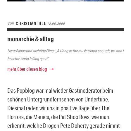
CHRISTIAN IHLE
VON
12.06.2009
monarchie & alltag
Neue Bands und wichtige Filme: „As long as the music’s loud enough, we won’t
hear the world falling apart“.
mehr über diesen blog
Das Popblog war mal wieder Gastmoderator beim
schönen Untergrundfernsehen von Undertube.
Diesmal reden wir uns in positive Rage über The
Horrors, die Manics, die Pet Shop Boys, wie man
erkennt, welche Drogen Pete Doherty gerade nimmt