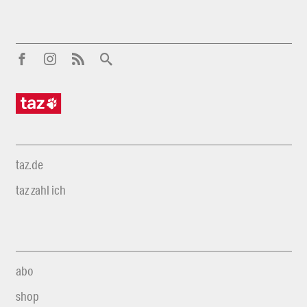
taz.de
taz zahl ich
abo
shop