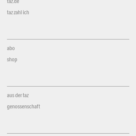
taz.de
taz zahl ich
abo
shop
aus der taz
genossenschaft