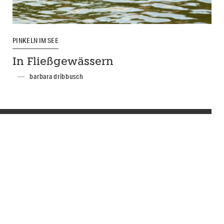
PINKELN IM SEE
In Fließgewässern
barbara dribbusch