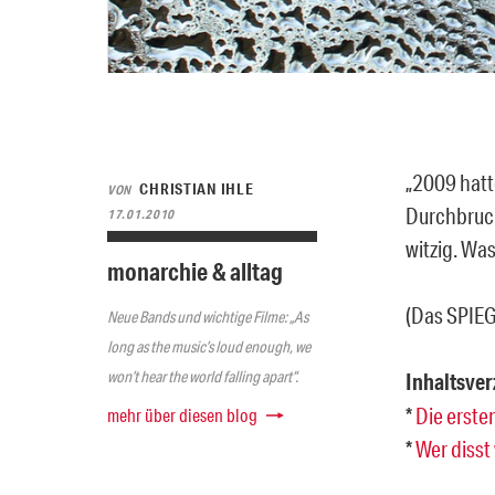
„2009 hatt
CHRISTIAN IHLE
VON
Durchbruch
17.01.2010
witzig. Wa
monarchie & alltag
(Das SPIEG
Neue Bands und wichtige Filme: „As
long as the music’s loud enough, we
won’t hear the world falling apart“.
Inhaltsver
*
Die erste
mehr über diesen blog
*
Wer disst