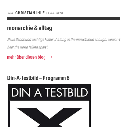
CHRISTIAN IHLE
VON
31.03.2010
monarchie & alltag
Neue Bands und wichtige Filme: „As long as the music’s loud enough, we won’t
hear the world falling apart“.
mehr über diesen blog
Din-A-Testbild – Programm 6