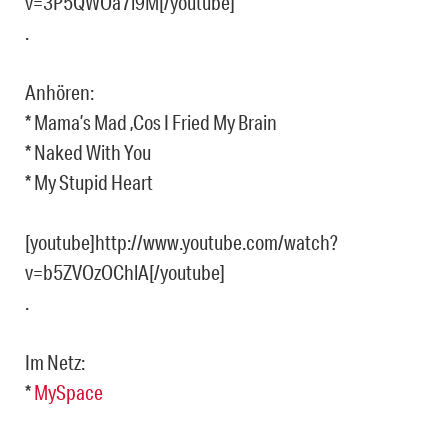
v=3P5QWOa7i9M[/youtube]
.
Anhören:
* Mama’s Mad ‚Cos I Fried My Brain
* Naked With You
* My Stupid Heart
[youtube]http://www.youtube.com/watch?
v=b5ZVOzOChlA[/youtube]
.
Im Netz:
*
MySpace