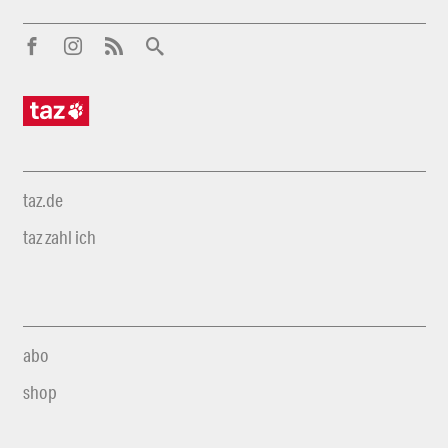
taz.de
taz zahl ich
abo
shop