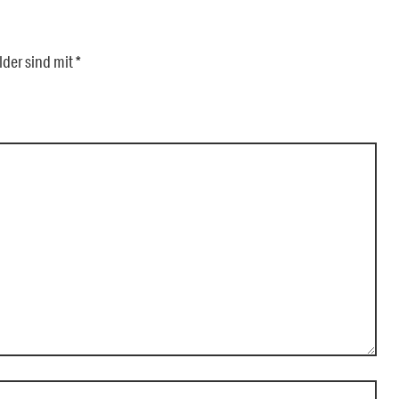
lder sind mit
*