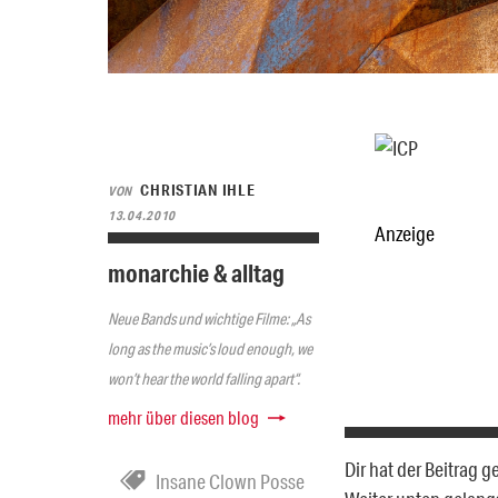
CHRISTIAN IHLE
VON
13.04.2010
Anzeige
monarchie & alltag
Neue Bands und wichtige Filme: „As
long as the music’s loud enough, we
won’t hear the world falling apart“.
mehr über diesen blog
Dir hat der Beitrag 
Insane Clown Posse