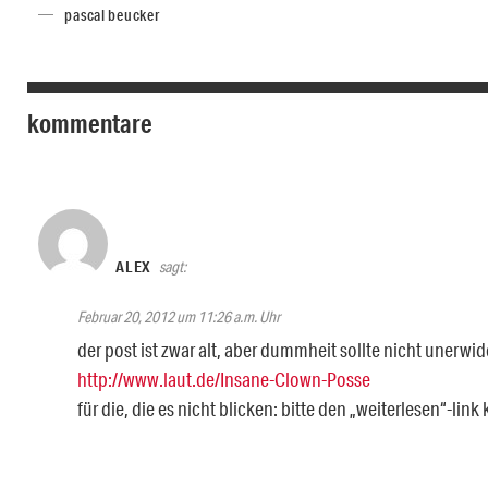
pascal beucker
kommentare
ALEX
sagt:
Februar 20, 2012 um 11:26 a.m. Uhr
der post ist zwar alt, aber dummheit sollte nicht unerwide
http://www.laut.de/Insane-Clown-Posse
für die, die es nicht blicken: bitte den „weiterlesen“-link