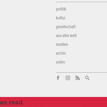
politik
kultur
gesellschaft
aus aller welt
medien
archiv
osten
can read