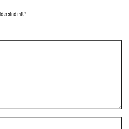
lder sind mit
*