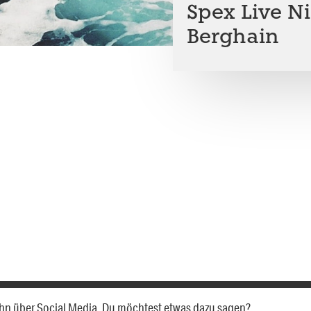
Spex Live N
Berghain
e ihn über Social Media. Du möchtest etwas dazu sagen?