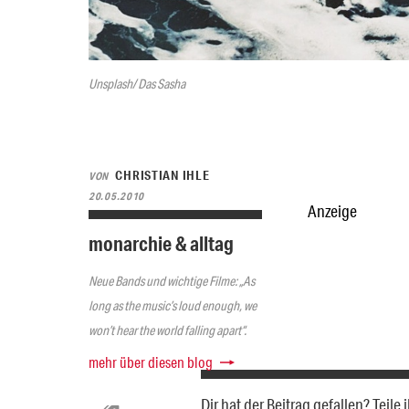
Unsplash/ Das Sasha
CHRISTIAN IHLE
VON
20.05.2010
Anzeige
monarchie & alltag
Neue Bands und wichtige Filme: „As
long as the music’s loud enough, we
won’t hear the world falling apart“.
mehr über diesen blog
Dir hat der Beitrag gefallen? Teil