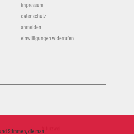
impressum
datenschutz
anmelden
einwilligungen widerrufen
futurzwei
n und Stimmen, die man