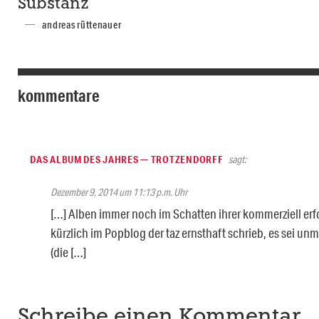
Substanz
andreas rüttenauer
kommentare
DAS ALBUM DES JAHRES — TROTZENDORFF
sagt:
Dezember 9, 2014 um 11:13 p.m. Uhr
[…] Alben immer noch im Schatten ihrer kommerziell erfo
kürzlich im Popblog der taz ernsthaft schrieb, es sei u
(die […]
Schreibe einen Kommentar