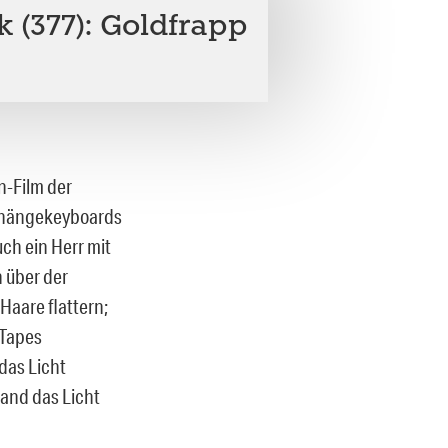
 (377): Goldfrapp
n-Film der
Umhängekeyboards
ch ein Herr mit
h über der
Haare flattern;
-Tapes
das Licht
mand das Licht