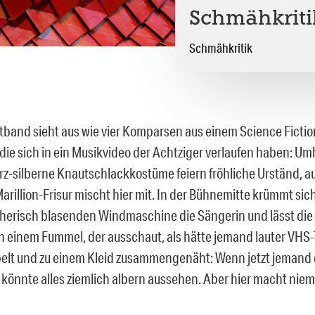
Schmähkritik
Schmähkritik
itband sieht aus wie vier Komparsen aus einem Science Fictio
 die sich in ein Musikvideo der Achtziger verlaufen haben: 
z-silberne Knautschlackkostüme feiern fröhliche Urständ, au
arillion-Frisur mischt hier mit. In der Bühnemitte krümmt sic
herisch blasenden Windmaschine die Sängerin und lässt die 
 in einem Fummel, der ausschaut, als hätte jemand lauter VHS
elt und zu einem Kleid zusammengenäht: Wenn jetzt jemand 
könnte alles ziemlich albern aussehen. Aber hier macht nie