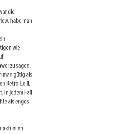
war die
view, habe man
ein
tigen wie
uf
hwer zu sagen,
n man gütig als
 Retro-Lolli,
. In jedem Fall
chte als enges
r aktuellen