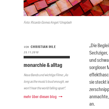
Foto: Ricardo Gomez Angel / Unsplash
„Die Begle
CHRISTIAN IHLE
VON
Sechziger,
25.11.2010
und schwar
monarchie & alltag
sorgloser M
effekthasc
Neue Bands und wichtige Filme: „As
sie steckt
long as the music’s loud enough, we
won’t hear the world falling apart“.
zerschnipp
anmachte, 
mehr über diesen blog
an.