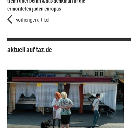
(rem) über berlin & das denkmal für die
ermordeten juden europas
vorheriger artikel
aktuell auf taz.de