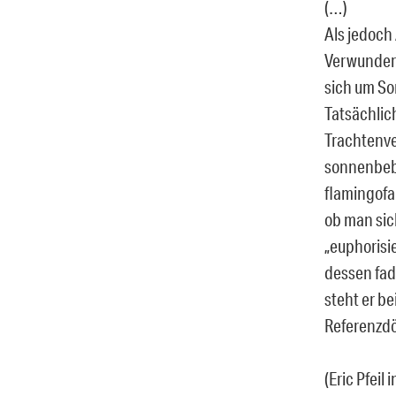
(…)
Als jedoch
Verwunderu
sich um So
Tatsächlic
Trachtenve
sonnenbebr
flamingofa
ob man sic
„euphorisi
dessen fad
steht er be
Referenzdö
(Eric Pfeil 