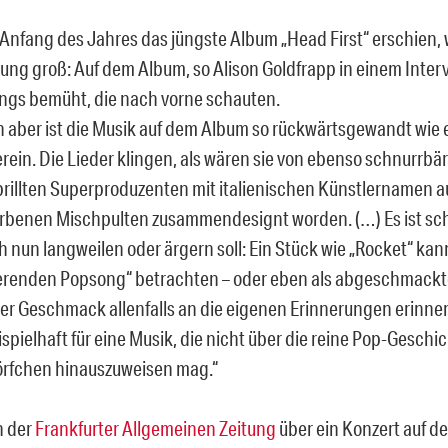
 Anfang des Jahres das jüngste Album „Head First“ erschien, 
ng groß: Auf dem Album, so Alison Goldfrapp in einem Inter
ngs bemüht, die nach vorne schauten.
h aber ist die Musik auf dem Album so rückwärtsgewandt wie 
rein. Die Lieder klingen, als wären sie von ebenso schnurrbär
illten Superproduzenten mit italienischen Künstlernamen a
rbenen Mischpulten zusammendesignt worden. (…) Es ist sc
h nun langweilen oder ärgern soll: Ein Stück
wie „Rocket“ kan
erenden Popsong“ betrachten – oder eben als abgeschmackten
er Geschmack allenfalls an die eigenen Erinnerungen erinnert
ispielhaft für eine Musik, die nicht über die reine Pop-Geschi
rfchen hinauszuweisen mag.“
in der
Frankfurter Allgemeinen Zeitung
über ein Konzert auf de