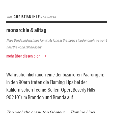
CHRISTIAN IHLE
VON
01.12.2010
monarchie & alltag
Neue Bands und wichtige Filme: „As long as the music’s loud enough, we won’t
hear the world falling apart“.
mehr über diesen blog
Wahrscheinlich auch eine der bizarreren Paarungen:
in den 90ern traten die Flaming Lips bei der
kalifornischen Teenie-Seifen-Oper „Beverly Hills
90210“ um Brandon und Brenda auf.
The cool, the crazy, the fabulous… Flaming Lips!