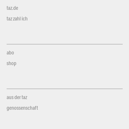
taz.de
taz zahl ich
abo
shop
aus der taz
genossenschaft