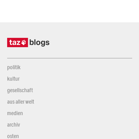
politik
kultur
gesellschaft
aus aller welt
medien
archiv
osten