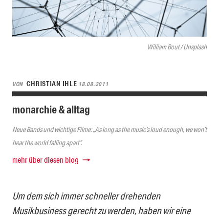
William Bout / Unsplash
CHRISTIAN IHLE
VON
18.08.2011
monarchie & alltag
Neue Bands und wichtige Filme: „As long as the music’s loud enough, we won’t
hear the world falling apart“.
mehr über diesen blog
Um dem sich immer schneller drehenden
Musikbusiness gerecht zu werden, haben wir eine