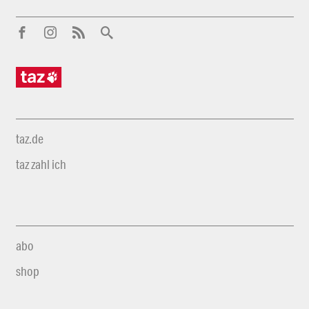
taz.de
taz zahl ich
abo
shop