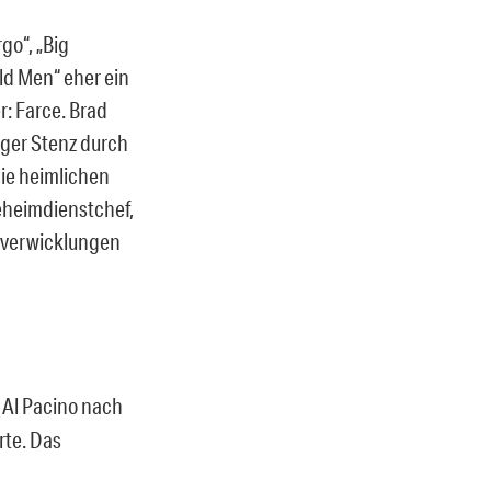
go“, „Big
ld Men“ eher ein
: Farce. Brad
iger Stenz durch
ie heimlichen
eheimdienstchef,
yverwicklungen
r Al Pacino nach
rte. Das