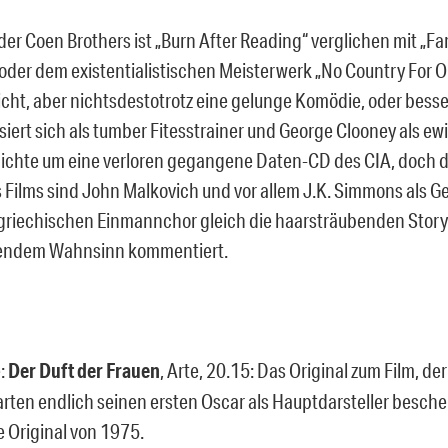
er Coen Brothers ist „Burn After Reading“ verglichen mit „Far
oder dem existentialistischen Meisterwerk „No Country For O
cht, aber nichtsdestotrotz eine gelunge Komödie, oder besser
siert sich als tumber Fitesstrainer und George Clooney als ew
ichte um eine verloren gegangene Daten-CD des CIA, doch d
 Films sind John Malkovich und vor allem J.K. Simmons als G
griechischen Einmannchor gleich die haarsträubenden Stor
endem Wahnsinn kommentiert.
e:
Der Duft der Frauen
, Arte, 20.15: Das Original zum Film, de
ten endlich seinen ersten Oscar als Hauptdarsteller besche
e Original von 1975.