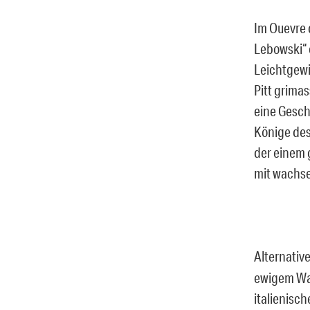
Im Ouevre d
Lebowski“ 
Leichtgewi
Pitt grimas
eine Gesch
Könige des
der einem 
mit wachs
Alternativ
ewigem War
italienisch