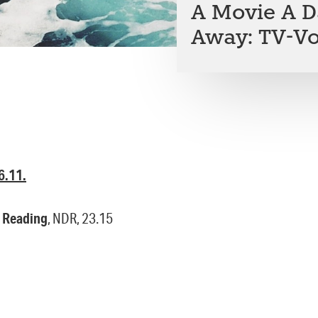
A Movie A D
Away: TV-V
6.11.
r Reading
, NDR, 23.15