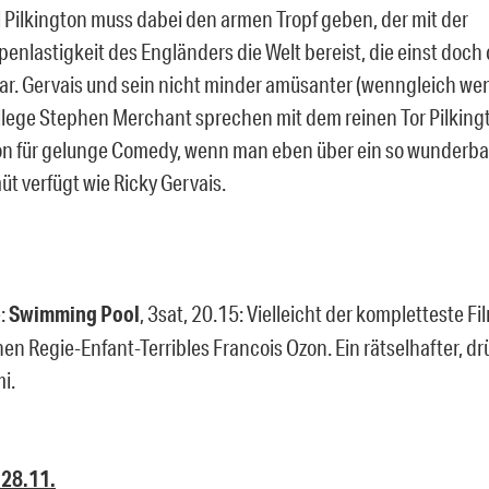
rl Pilkington muss dabei den armen Tropf geben, der mit der
enlastigkeit des Engländers die Welt bereist, die einst doc
ar. Gervais und sein nicht minder amüsanter (wenngleich wen
lege Stephen Merchant sprechen mit dem reinen Tor Pilking
on für gelunge Comedy, wenn man eben über ein so wunderba
 verfügt wie Ricky Gervais.
e:
Swimming Pool
, 3sat, 20.15: Vielleicht der kompletteste Fi
hen Regie-Enfant-Terribles Francois Ozon. Ein rätselhafter, 
i.
 28.11.