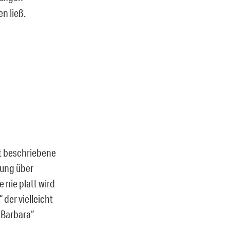
n ließ.
oft beschriebene
lung über
 nie platt wird
der vielleicht
„Barbara“