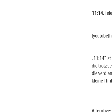
11:14
, Tel
[youtube]
„11:14“ ist
die trotz s
die verdie
kleine Thr
Alterntive: