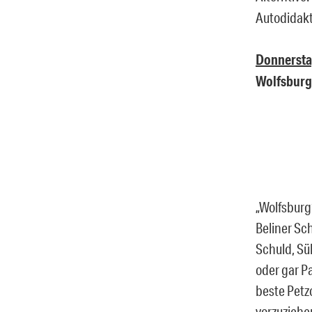
Autodidakt
Donnersta
Wolfsburg
„Wolfsburg“
Beliner Sc
Schuld, Sü
oder gar P
beste Petz
vorzuziehe