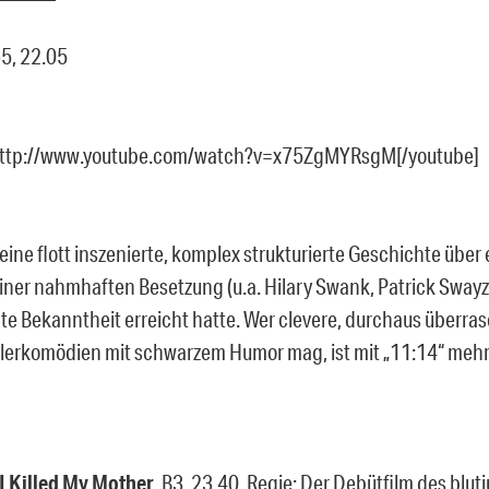
e5, 22.05
http://www.youtube.com/watch?v=x75ZgMYRsgM[/youtube]
 eine flott inszenierte, komplex strukturierte Geschichte über 
einer nahmhaften Besetzung (u.a. Hilary Swank, Patrick Swayz
nte Bekanntheit erreicht hatte. Wer clevere, durchaus überra
illerkomödien mit schwarzem Humor mag, ist mit „11:14“ mehr 
I Killed My Mother
, B3, 23.40, Regie: Der Debütfilm des blu