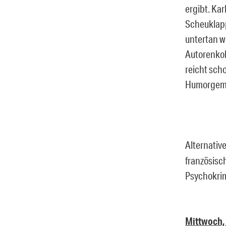
ergibt. Ka
Scheuklapp
untertan w
Autorenkol
reicht sch
Humorgemüt
Alternativ
französisc
Psychokrim
Mittwoch,