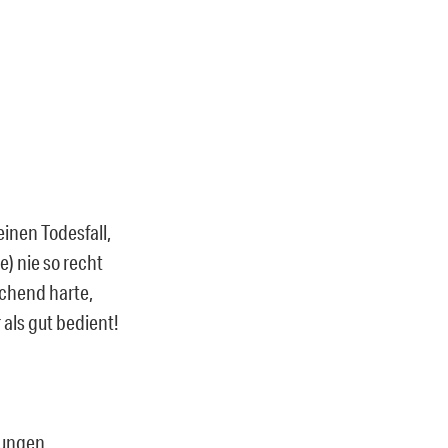
einen Todesfall,
e) nie so recht
schend harte,
als gut bedient!
tjungen