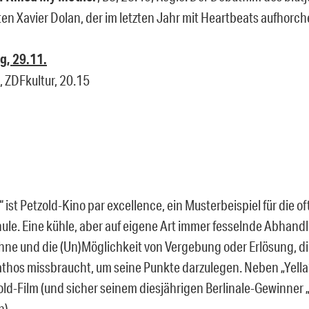
en Xavier Dolan, der im letzten Jahr mit Heartbeats aufhorche
g, 29.11.
, ZDFkultur, 20.15
 ist Petzold-Kino par excellence, ein Musterbeispiel für die 
hule. Eine kühle, aber auf eigene Art immer fesselnde Abhand
hne und die (Un)Möglichkeit von Vergebung oder Erlösung, die
athos missbraucht, um seine Punkte darzulegen. Neben „Yella“ 
old-Film (und sicher seinem diesjährigen Berlinale-Gewinner 
n).