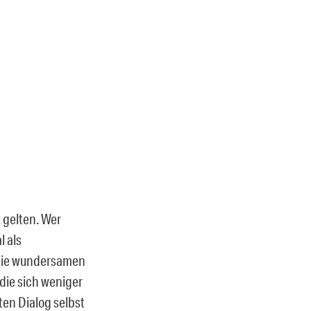
t gelten. Wer
l als
„Die wundersamen
 die sich weniger
en Dialog selbst