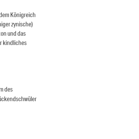
h dem Königreich
iger zynische)
ton und das
r kindliches
lm des
drückendschwüler