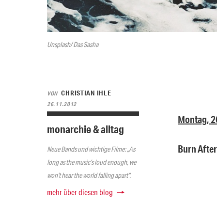
Unsplash/ Das Sasha
CHRISTIAN IHLE
VON
26.11.2012
Montag, 2
monarchie & alltag
Burn Afte
Neue Bands und wichtige Filme: „As
long as the music’s loud enough, we
won’t hear the world falling apart“.
mehr über diesen blog