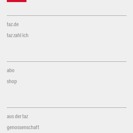
taz.de
taz zahl ich
abo
shop
aus der taz
genossenschaft