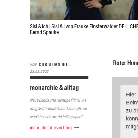
Sisi & Ich | Sisi & I von Frauke Finsterwalder DEU, 
Bernd Spauke
Roter Himm
CHRISTIAN IHLE
VON
25.02.2023
monarchie & alltag
Hier
Neue Bands und wichtige Filme: „As
Beim
long as the music’s loud enough, we
zu d
won’t hear the world falling apart“.
könn
mitg
mehr über diesen blog