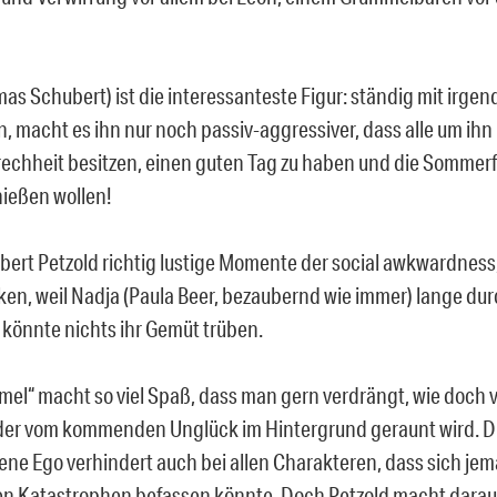
as Schubert) ist die interessanteste Figur: ständig mit irge
n, macht es ihn nur noch passiv-aggressiver, dass alle um ih
rechheit besitzen, einen guten Tag zu haben und die Sommerf
ießen wollen!
bert Petzold richtig lustige Momente der social awkwardness
rken, weil Nadja (Paula Beer, bezaubernd wie immer) lange dur
ls könnte nichts ihr Gemüt trüben.
mel“ macht so viel Spaß, dass man gern verdrängt, wie doch 
er vom kommenden Unglück im Hintergrund geraunt wird. D
gene Ego verhindert auch bei allen Charakteren, dass sich je
 Katastrophen befassen könnte. Doch Petzold macht daraus