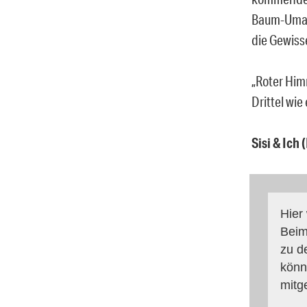
Baum-Umarm
die Gewiss
„Roter Himm
Drittel wie
Sisi & Ich
Hier
Beim
zu d
könn
mitg