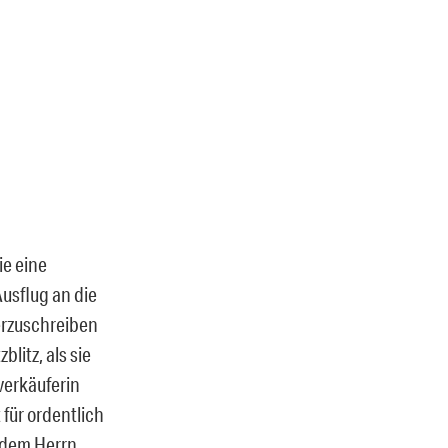
ie eine
usflug an die
terzuschreiben
litz, als sie
verkäuferin
für ordentlich
 dem Herrn,