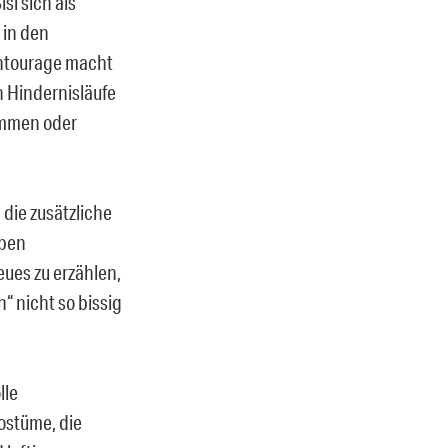
si sich als
 in den
Entourage macht
n Hindernisläufe
ommen oder
 die zusätzliche
eben
eues zu erzählen,
h“ nicht so bissig
lle
Kostüme, die