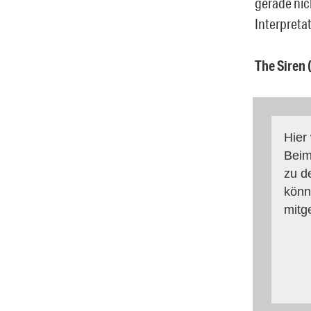
gerade nic
Interpretat
The Siren 
Hier
Beim
zu d
könn
mitg