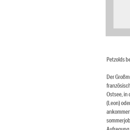
Petzolds be
Der Großme
französisc
Ostsee, in
(Leon) oder
ankommen, h
sommerjobt
Aufregung 