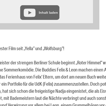
Inhalt laden
ster Film seit „Yella“ und „Wolfsburg“!
ister der strengen Berliner Schule beginnt „Roter Himmel“ w
he Sommerkomödie. Die Buddies Felix & Leon machen einen A
 das Ferienhaus von Felix‘ Eltern, um dort am neuen Buch wei
 ein Portfolio für die UdK (Felix) zusammenzustellen. Doch potzb
at sich schon die freigeistige Nadja eingenistet, die als Eis
, mit Bademeistern laut die Nächte verbringt und auch sonst 
und Verwirrung vor allem bei Leon, einem Grummelbären vor