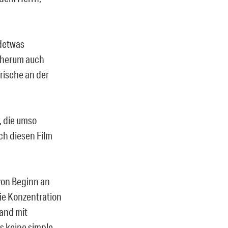
ndetwas
n herum auch
rische an der
, die umso
ch diesen Film
von Beginn an
ie Konzentration
mand mit
 keine simple