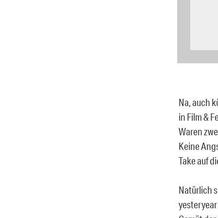
Na, auch k
in Film &
Waren zwei
Keine Angs
Take auf di
Natürlich 
yesteryear