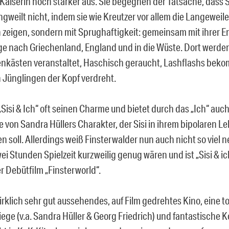
Kaiserin noch stärker aus. Sie begegnen der Tatsache, dass Si
ngweilt nicht, indem sie wie Kreutzer vor allem die Langeweile
n zeigen, sondern mit Sprughaftigkeit: gemeinsam mit ihrer 
üge nach Griechenland, England und in die Wüste. Dort werde
nkästen veranstaltet, Haschisch geraucht, Lashflashs bek
 Jünglingen der Kopf verdreht.
„Sisi & Ich“ oft seinen Charme und bietet durch das „Ich“ auch
e von Sandra Hüllers Charakter, der Sisi in ihrem bipolaren L
n soll. Allerdings weiß Finsterwalder nun auch nicht so viel n
ei Stunden Spielzeit kurzweilig genug wären und ist „Sisi & ic
ler Debütfilm „Finsterworld“.
irklich sehr gut aussehendes, auf Film gedrehtes Kino, eine to
iege (v.a. Sandra Hüller & Georg Friedrich) und fantastische 