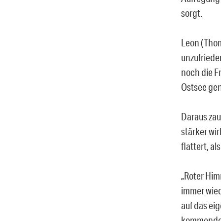
sorgt.
Leon (Thom
unzufriede
noch die F
Ostsee gen
Daraus zau
stärker wi
flattert, a
„Roter Him
immer wied
auf das ei
kommenden