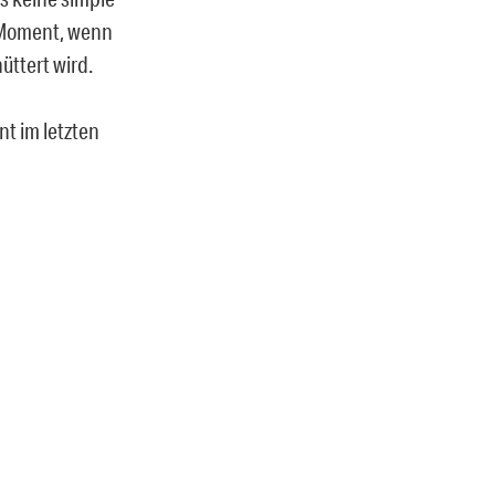
 Moment, wenn
üttert wird.
nt im letzten