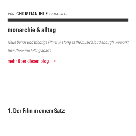
CHRISTIAN IHLE
VON
17.04.2013
monarchie & alltag
Neue Bands und wichtige Filme: „As long as the music’s loud enough, we won’t
hear the world falling apart“.
mehr über diesen blog
1. Der Film in einem Satz: