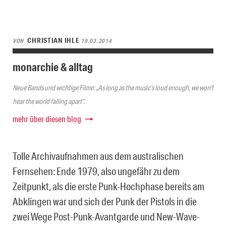
CHRISTIAN IHLE
VON
19.03.2014
monarchie & alltag
Neue Bands und wichtige Filme: „As long as the music’s loud enough, we won’t
hear the world falling apart“.
mehr über diesen blog
Tolle Archivaufnahmen aus dem australischen
Fernsehen: Ende 1979, also ungefähr zu dem
Zeitpunkt, als die erste Punk-Hochphase bereits am
Abklingen war und sich der Punk der Pistols in die
zwei Wege Post-Punk-Avantgarde und New-Wave-