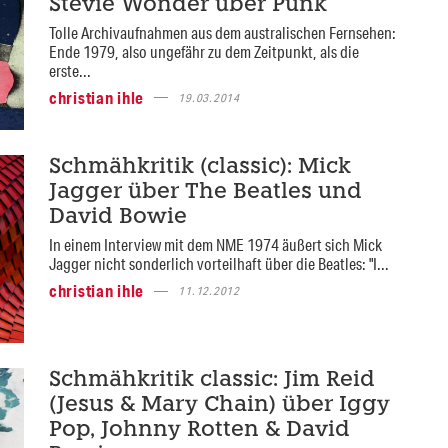
Stevie Wonder über Punk
Tolle Archivaufnahmen aus dem australischen Fernsehen:
Ende 1979, also ungefähr zu dem Zeitpunkt, als die
erste...
christian ihle
19.03.2014
Schmähkritik (classic): Mick
Jagger über The Beatles und
David Bowie
In einem Interview mit dem NME 1974 äußert sich Mick
Jagger nicht sonderlich vorteilhaft über die Beatles: "I...
christian ihle
11.12.2012
Schmähkritik classic: Jim Reid
(Jesus & Mary Chain) über Iggy
Pop, Johnny Rotten & David