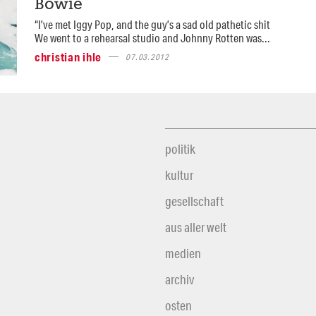
Bowie
“I’ve met Iggy Pop, and the guy’s a sad old pathetic shit
We went to a rehearsal studio and Johnny Rotten was...
christian ihle
07.03.2012
politik
kultur
gesellschaft
aus aller welt
medien
archiv
osten