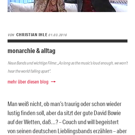
CHRISTIAN IHLE
VON
01.03.2016
monarchie & alltag
Neue Bands und wichtige Filme: „As long as the music’s loud enough, we won’t
hear the world falling apart“.
mehr über diesen blog
Man weiß nicht, ob man’s traurig oder schon wieder
lustig finden soll, aber da sitzt der gute David Bowie
auf der Wetten, daß…? – Couch und will begeistert
von seinen deutschen Lieblingsbands erzählen – aber