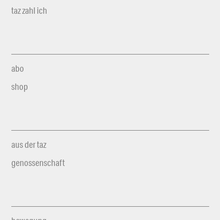
taz zahl ich
abo
shop
aus der taz
genossenschaft