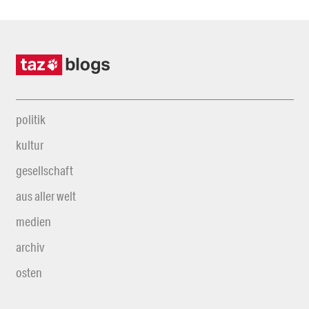
politik
kultur
gesellschaft
aus aller welt
medien
archiv
osten