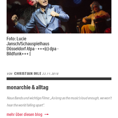
Foto: Lucie
Jansch/Schauspielhaus
Düsseldorf /dpa - +++(c) dpa -
Bildfunk+++ |
CHRISTIAN IHLE
VON
22.11.2018
monarchie & alltag
Neue Bands und wichtige Filme: „As long as the music’s loud enough, we won’t
hear the world falling apart“.
mehr über diesen blog