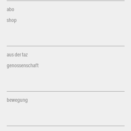
abo
shop
aus der taz
genossenschaft
bewegung