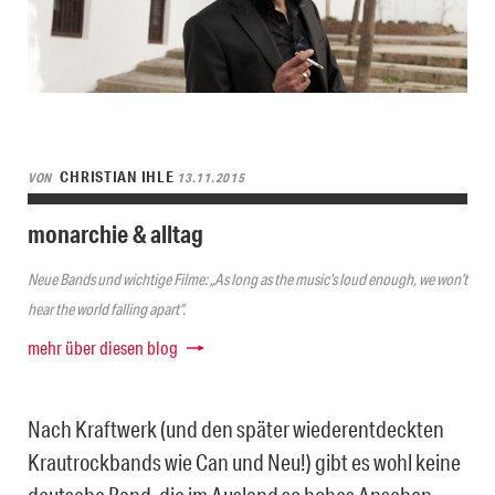
CHRISTIAN IHLE
VON
13.11.2015
monarchie & alltag
Neue Bands und wichtige Filme: „As long as the music’s loud enough, we won’t
hear the world falling apart“.
mehr über diesen blog
Nach Kraftwerk (und den später wiederentdeckten
Krautrockbands wie Can und Neu!) gibt es wohl keine