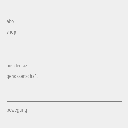
abo
shop
aus der taz
genossenschaft
bewegung