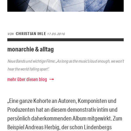
CHRISTIAN IHLE
VON
17.05.2016
monarchie & alltag
Neue Bands und wichtige Filme: „As long as the music’s loud enough, we won’t
hear the world falling apart“.
mehr über diesen blog
„Eine ganze Kohorte an Autoren, Komponisten und
Produzenten hat an diesem demonstrativ intim und
persönlich daherkommenden Album mitgewirkt. Zum
Beispiel Andreas Herbig, der schon Lindenbergs