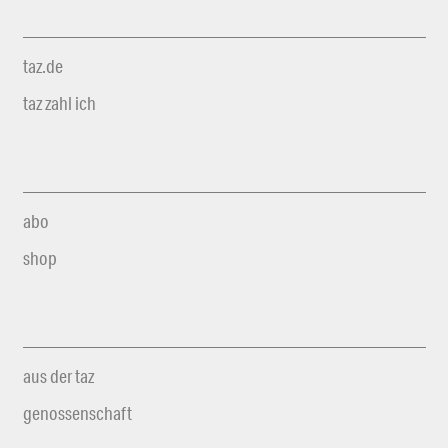
taz.de
taz zahl ich
abo
shop
aus der taz
genossenschaft