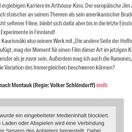
 ergiebigen Karriere im Arthouse-Kino. Der europäische Jim
och stoischer an seinen Themen als sein amerikanischer Brude
cht seltener Filme, bleibt sich dafür aber bis in die letzte Eins
e Experimente in Finnland!
Kaurismäki also seinem Werk mit „Die andere Seite der Hoffn
fügt, mag der Moment für einen Film dieser Art im jetzigen Kl
ender als je zuvor sein. Außerdem mag ich auch die Ramones, 
die Variation des Immergleichen beschweren können?
nach Montauk (Regie: Volker Schlöndorff)
imdb
 wurde ein eingebetteter Medieninhalt blockiert.
 Laden oder Abspielen wird eine Verbindung
en Servern des Anbieters hergestellt. Dabei