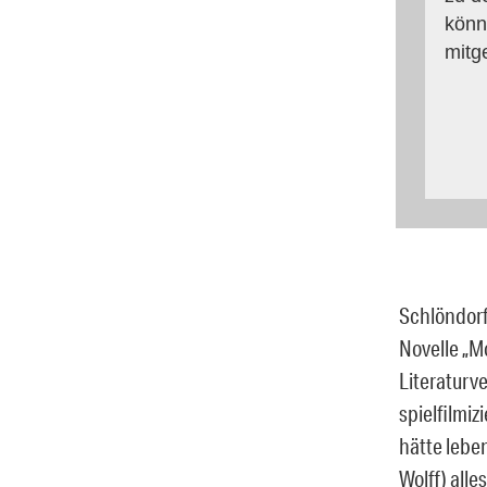
könn
mitg
Schlöndorf
Novelle „Mo
Literaturve
spielfilmi
hätte lebe
Wolff) all