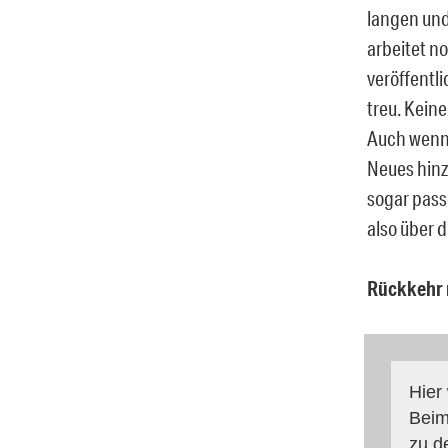
langen und
arbeitet n
veröffentli
treu. Kein
Auch wenn 
Neues hinzu
sogar pass
also über 
Rückkehr 
Hier
Beim
zu d