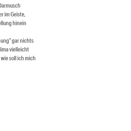
 Jarmusch
r im Geiste,
tellung hinein
ung“ gar nichts
ima vielleicht
wie soll ich mich