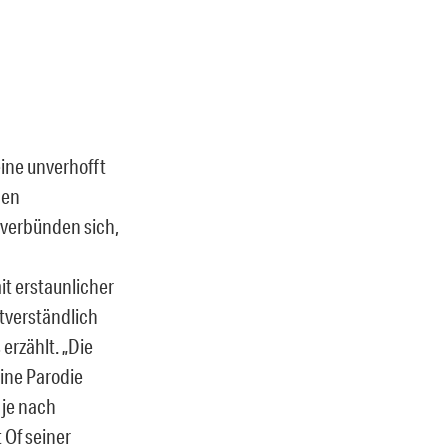
eine unverhofft
gen
, verbünden sich,
it erstaunlicher
tverständlich
erzählt. „Die
eine Parodie
 je nach
 Of seiner