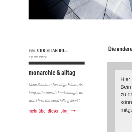
Die andere
CHRISTIAN IHLE
VON
16.02.2017
monarchie & alltag
Hier
Neue Bands und wichtige Filme: „As
Beim
long as the music’s loud enough, we
zu d
won’t hear the world falling apart“.
könn
mitg
mehr über diesen blog