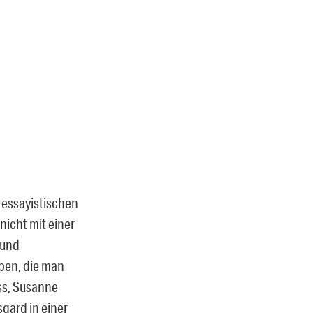
 essayistischen
 nicht mit einer
 und
eben, die man
ss, Susanne
sgard in einer