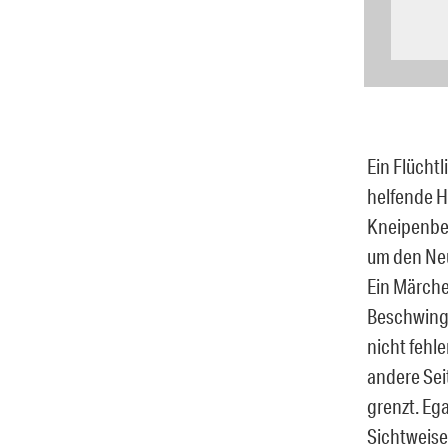
Ein Flücht
helfende H
Kneipenbesi
um den Neu
Ein Märche
Beschwingt
nicht fehl
andere Sei
grenzt. Ega
Sichtweise