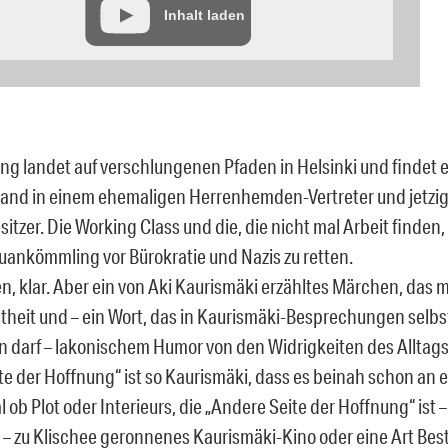
Inhalt laden
ling landet auf verschlungenen Pfaden in Helsinki und findet 
and in einem ehemaligen Herrenhemden-Vertreter und jetzi
tzer. Die Working Class und die, die nicht mal Arbeit finden
ankömmling vor Bürokratie und Nazis zu retten.
n, klar. Aber ein von Aki Kaurismäki erzähltes Märchen, das m
heit und – ein Wort, das in Kaurismäki-Besprechungen selbs
en darf – lakonischem Humor von den Widrigkeiten des Alltags 
te der Hoffnung“ ist so Kaurismäki, dass es beinah schon an 
l ob Plot oder Interieurs, die „Andere Seite der Hoffnung“ ist –
 – zu Klischee geronnenes Kaurismäki-Kino oder eine Art Best