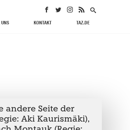
 UNS
KONTAKT
TAZ.DE
ie andere Seite der
gie: Aki Kaurismäki),
ch Montauk (Regie: