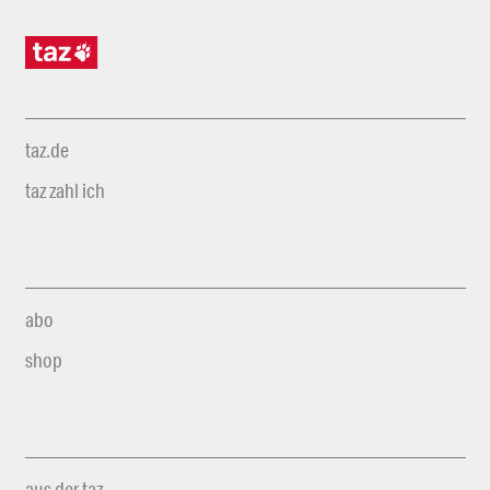
taz.de
taz zahl ich
abo
shop
aus der taz