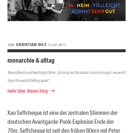
CHRISTIAN IHLE
VON
17.03.2017
monarchie & alltag
Neue Bands und wichtige Filme: „As long as the music’s loud enough, we won’t
hear the world falling apart“.
mehr über diesen blog
Xao Seffcheque ist eine der zentralen Stimmen der
deutschen Avantgarde-Punk-Explosion Ende der
70er. Seffcheque ist seit den frühen 80ern mit Peter