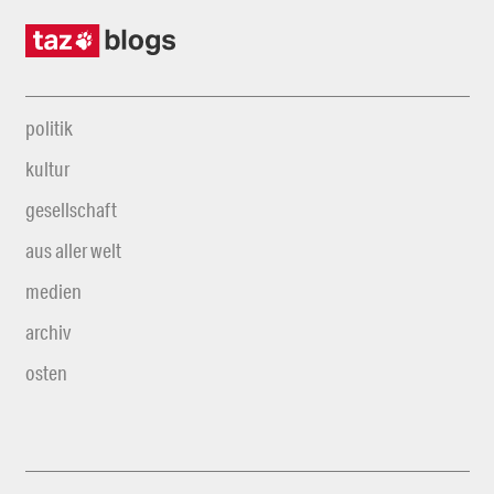
politik
kultur
gesellschaft
aus aller welt
medien
archiv
osten