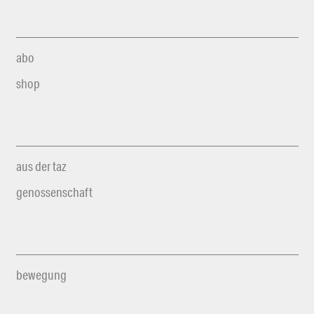
abo
shop
aus der taz
genossenschaft
bewegung