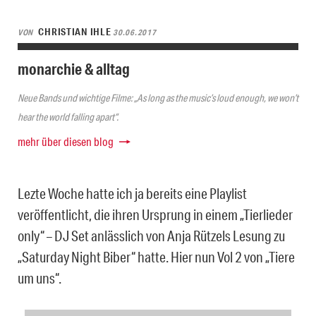
CHRISTIAN IHLE
VON
30.06.2017
monarchie & alltag
Neue Bands und wichtige Filme: „As long as the music’s loud enough, we won’t
hear the world falling apart“.
mehr über diesen blog
Lezte Woche hatte ich ja bereits eine Playlist
veröffentlicht, die ihren Ursprung in einem „Tierlieder
only“ – DJ Set anlässlich von Anja Rützels Lesung zu
„Saturday Night Biber“ hatte. Hier nun Vol 2 von „Tiere
um uns“.