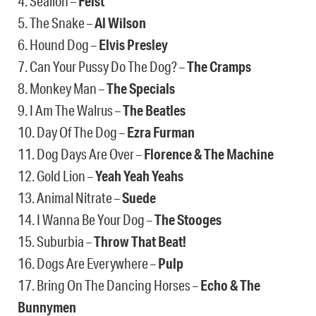
4. Sealion –
Feist
5. The Snake –
Al Wilson
6. Hound Dog –
Elvis Presley
7. Can Your Pussy Do The Dog? –
The Cramps
8. Monkey Man –
The Specials
9. I Am The Walrus –
The Beatles
10. Day Of The Dog –
Ezra Furman
11. Dog Days Are Over –
Florence & The Machine
12. Gold Lion –
Yeah Yeah Yeahs
13. Animal Nitrate –
Suede
14. I Wanna Be Your Dog –
The Stooges
15. Suburbia –
Throw That Beat!
16. Dogs Are Everywhere –
Pulp
17. Bring On The Dancing Horses –
Echo & The
Bunnymen