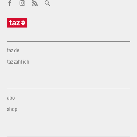
taz.de
taz zahl ich
abo
shop