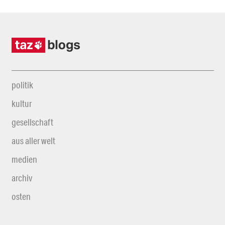
politik
kultur
gesellschaft
aus aller welt
medien
archiv
osten