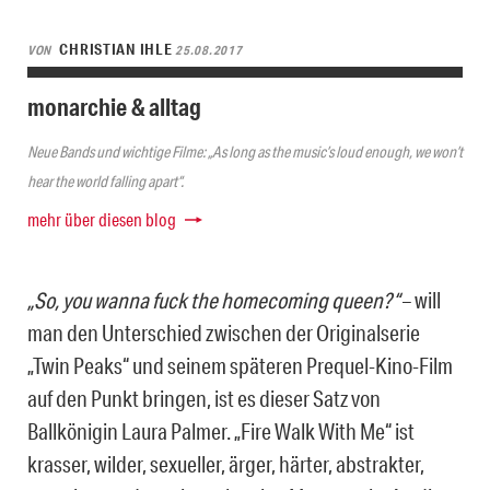
CHRISTIAN IHLE
VON
25.08.2017
monarchie & alltag
Neue Bands und wichtige Filme: „As long as the music’s loud enough, we won’t
hear the world falling apart“.
mehr über diesen blog
„So, you wanna fuck the homecoming queen?“
– will
man den Unterschied zwischen der Originalserie
„Twin Peaks“ und seinem späteren Prequel-Kino-Film
auf den Punkt bringen, ist es dieser Satz von
Ballkönigin Laura Palmer. „Fire Walk With Me“ ist
krasser, wilder, sexueller, ärger, härter, abstrakter,