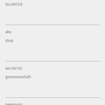
taz zahl ich
abo
shop
aus der taz
genossenschaft
bewegung