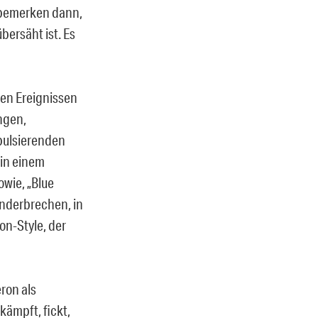
r bemerken dann,
bersäht ist. Es
len Ereignissen
ungen,
pulsierenden
 in einem
wie, „Blue
anderbrechen, in
on-Style, der
ron als
 kämpft, fickt,