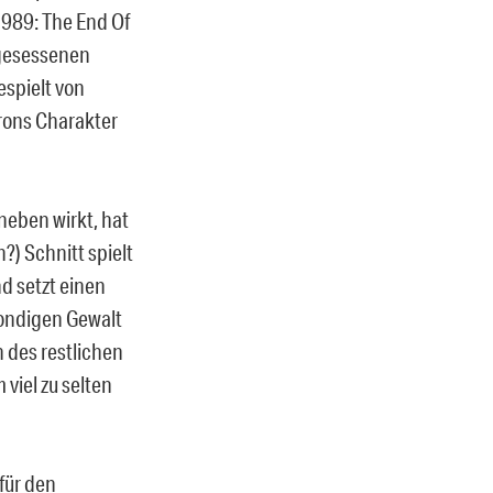
1989: The End Of
ingesessenen
espielt von
rons Charakter
uneben wirkt, hat
?) Schnitt spielt
d setzt einen
bondigen Gewalt
n des restlichen
viel zu selten
für den