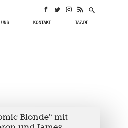
 UNS
KONTAKT
TAZ.DE
omic Blonde“ mit
eron und James