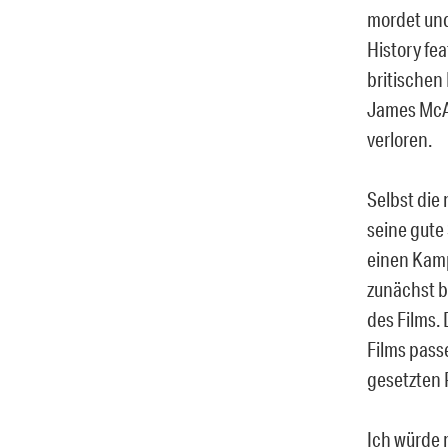
mordet und
History fea
britischen
James McAv
verloren.
Selbst die 
seine gute
einen Kamp
zunächst b
des Films.
Films pass
gesetzten P
Ich würde 