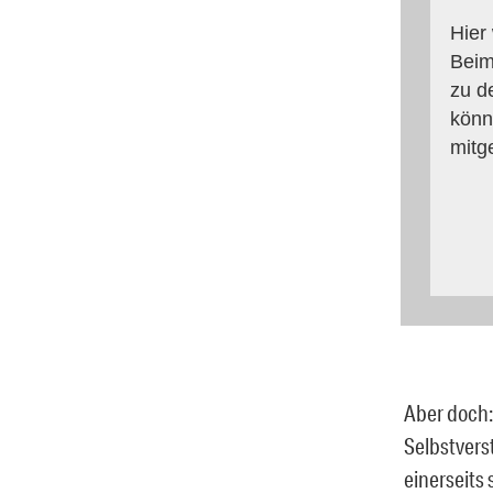
Hier
Beim
zu d
könn
mitg
Aber doch:
Selbstverst
einerseits 