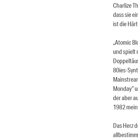
Charlize T
dass sie ei
ist die Här
„Atomic Blo
und spielt 
Doppeltäus
80ies-Synt
Mainstream
Monday“ un
der aber au
1982 meint
Das Herz d
allbestimme