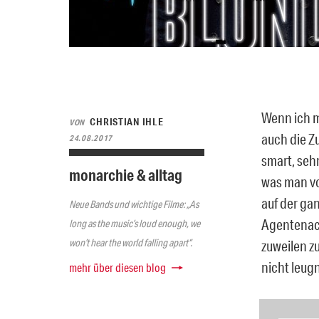
Wenn ich m
CHRISTIAN IHLE
VON
auch die Z
24.08.2017
smart, seh
monarchie & alltag
was man vo
auf der gan
Neue Bands und wichtige Filme: „As
Agentenact
long as the music’s loud enough, we
won’t hear the world falling apart“.
zuweilen z
nicht leugn
mehr über diesen blog