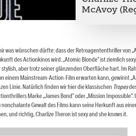
McAvoy (Reg
ir was wünschen dürfte: dass der Retroagententhriller von „
ukunft des Actionkinos wird. „Atomic Blonde“ ist ziemlich sex
r stylish, aber trotz seiner glänzenden Oberfläche hart. Im R
n einem Mainstream-Action-Film erwarten kann, gewinnt „A
zen Linie. Natürlich finden wir hier die klassischen
Tropes
de
ionthrillers Marke „James Bond“ oder „Mission Impossible“. U
u nonchalante Gewalt des Films kann seine Herkunft aus eine
en, und richtig, Charlize Theron ist sexy and she knows it.