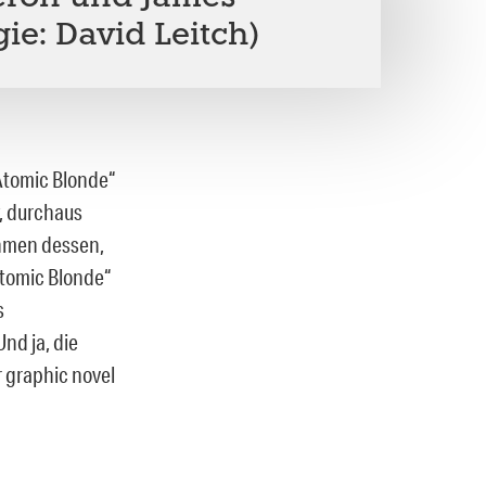
ie: David Leitch)
Atomic Blonde“
y, durchaus
ahmen dessen,
tomic Blonde“
s
nd ja, die
r graphic novel