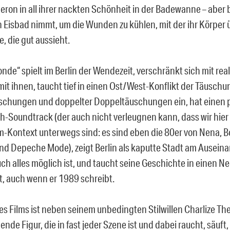
heron in all ihrer nackten Schönheit in der Badewanne – abe
n Eisbad nimmt, um die Wunden zu kühlen, mit der ihr Körper ü
te, die gut aussieht.
nde“ spielt im Berlin der Wendezeit, verschränkt sich mit rea
mit ihnen, taucht tief in einen Ost/West-Konflikt der Täusch
chungen und doppelter Doppeltäuschungen ein, hat einen 
h-Soundtrack (der auch nicht verleugnen kann, dass wir hier
-Kontext unterwegs sind: es sind eben die 80er von Nena, Bo
d Depeche Mode), zeigt Berlin als kaputte Stadt am Ausein
ch alles möglich ist, und taucht seine Geschichte in einen Ne
, auch wenn er 1989 schreibt.
es Films ist neben seinem unbedingten Stilwillen Charlize The
nde Figur, die in fast jeder Szene ist und dabei raucht, säuft,