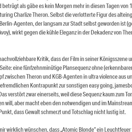
 betrügt als gäbe es kein Morgen mehr in diesen Tagen von 
turing Charlize Theron. Selbst die verlotterte Figur des alte
 Berlin-Agenten, der langsam zur Stadt selbst geworden ist (g
oy), wirkt gegen die kühle Eleganz in der Dekadenz von The
nachvollziehbare Kritik, dass der Film in seiner Königsszene 
 Seite: eine fünfzehnminütige Plansequenz ohne (erkennbaren
f zwischen Theron und KGB-Agenten in ultra violence aus un
efremdlichen Kontrapunkt zur sonstigen easy going, james
 Das verstört zwar einerseits, weil diese Sequenz kaum zum To
en will, aber macht eben den notwendigen und im Mainstream 
unkt, dass Gewalt schmerzt und Totschlag nicht lustig ist.
mir wirklich wünschen, dass „Atomic Blonde“ ein Leuchtfeuer 