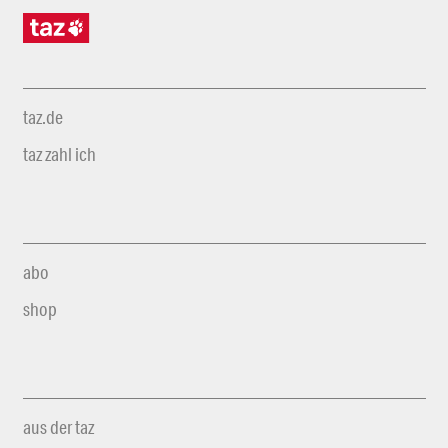
taz.de
taz zahl ich
abo
shop
aus der taz