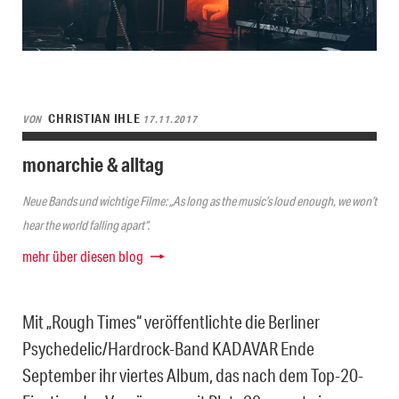
CHRISTIAN IHLE
VON
17.11.2017
monarchie & alltag
Neue Bands und wichtige Filme: „As long as the music’s loud enough, we won’t
hear the world falling apart“.
mehr über diesen blog
Mit „Rough Times“ veröffentlichte die Berliner
Psychedelic/Hardrock-Band KADAVAR Ende
September ihr viertes Album, das nach dem Top-20-