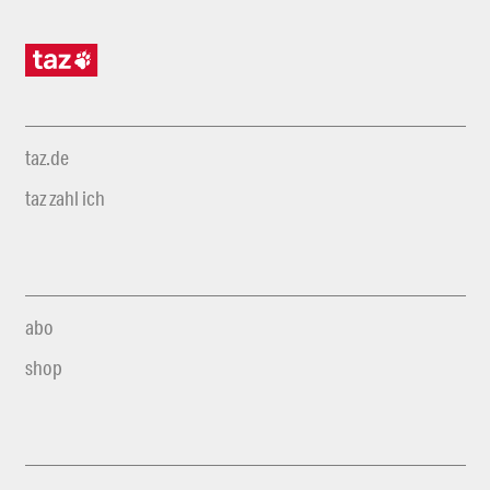
taz.de
taz zahl ich
abo
shop