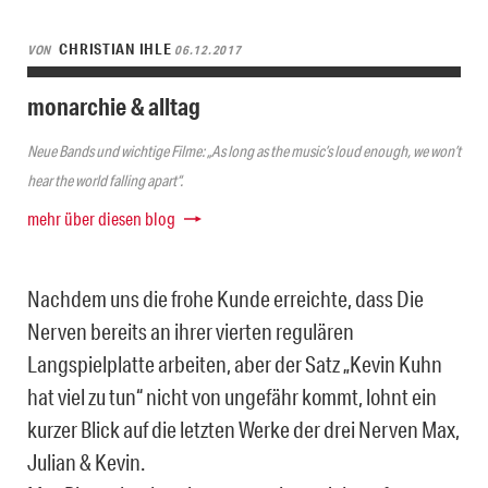
CHRISTIAN IHLE
VON
06.12.2017
monarchie & alltag
Neue Bands und wichtige Filme: „As long as the music’s loud enough, we won’t
hear the world falling apart“.
mehr über diesen blog
Nachdem uns die frohe Kunde erreichte, dass Die
Nerven bereits an ihrer vierten regulären
Langspielplatte arbeiten, aber der Satz „Kevin Kuhn
hat viel zu tun“ nicht von ungefähr kommt, lohnt ein
kurzer Blick auf die letzten Werke der drei Nerven Max,
Julian & Kevin.