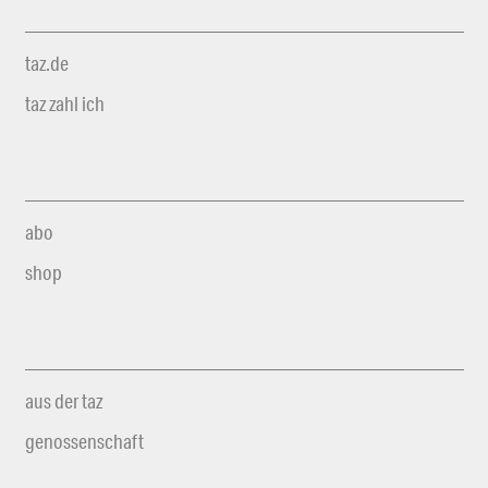
taz.de
taz zahl ich
abo
shop
aus der taz
genossenschaft