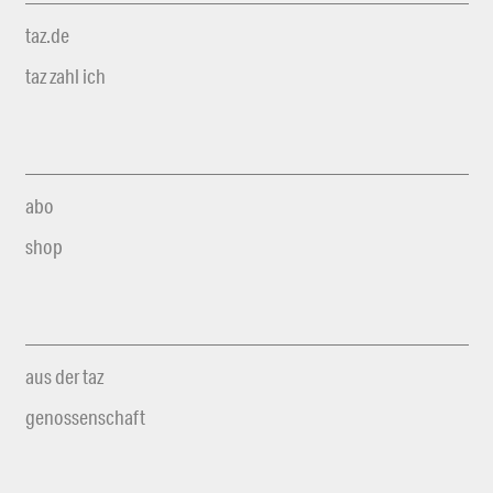
taz.de
taz zahl ich
abo
shop
aus der taz
genossenschaft