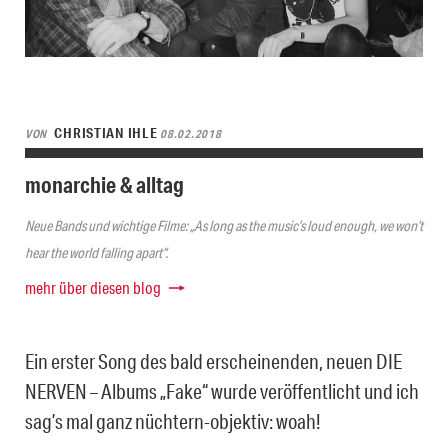
CHRISTIAN IHLE
VON
08.02.2018
monarchie & alltag
Neue Bands und wichtige Filme: „As long as the music’s loud enough, we won’t
hear the world falling apart“.
mehr über diesen blog
Ein erster Song des bald erscheinenden, neuen DIE
NERVEN – Albums „Fake“ wurde veröffentlicht und ich
sag’s mal ganz nüchtern-objektiv: woah!