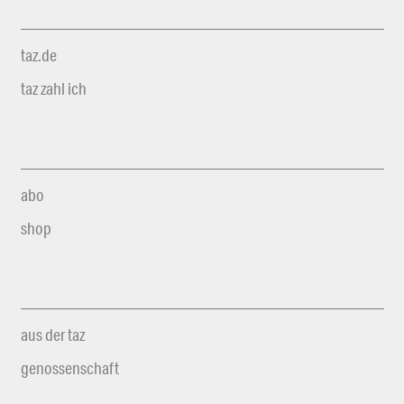
taz.de
taz zahl ich
abo
shop
aus der taz
genossenschaft