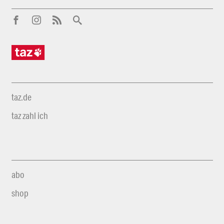
taz.de
taz zahl ich
abo
shop